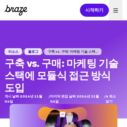
시작하기
Ope
/
/
리소스
블로그
구축 vs. 구매: 마케팅 기술 스택...
구축 vs. 구매: 마케팅 기술
스택에 모듈식 접근 방식
도입
게시 날짜 2024년 11월
/
마지막 편집 날짜 2024년 11월
/
4
최소
04일
04일
읽기