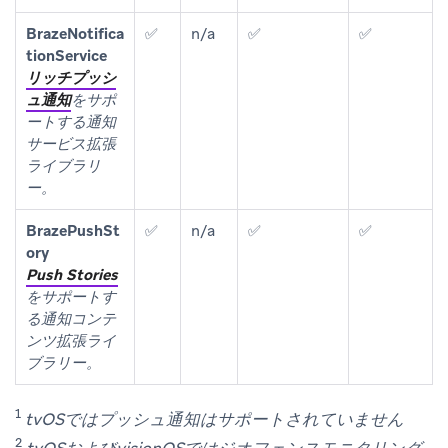
BrazeNotifica
✅
n/a
✅
✅
tionService
リッチプッシ
ュ通知
をサポ
ートする通知
サービス拡張
ライブラリ
ー。
BrazePushSt
✅
n/a
✅
✅
ory
Push Stories
をサポートす
る通知コンテ
ンツ拡張ライ
ブラリー。
1
tvOSではプッシュ通知はサポートされていません
2
tvOSおよびvisionOSではジオフェンスモニタリング