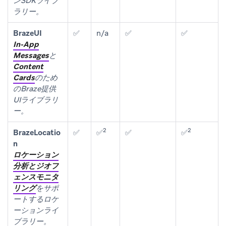
ンSDKライブ
ラリー。
BrazeUI
✅
n/a
✅
✅
In-App
Messages
と
Content
Cards
のため
のBraze提供
UIライブラリ
ー。
2
2
BrazeLocatio
✅
✅
✅
✅
n
ロケーション
分析とジオフ
ェンスモニタ
リング
をサポ
ートするロケ
ーションライ
ブラリー。