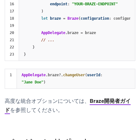
16

endpoint
:
"YOUR-BRAZE-ENDPOINT"
17

)
18

let
braze
=
Braze
(
configuration
:
configuratio
19

20

AppDelegate
.
braze
=
braze
21

// ...
22

}
}
AppDelegate
.
braze
?
.
changeUser
(
userId
:
"Jane Doe"
)
高度な統合オプションについては、
Braze開発者ガイ
ド
を参照してください。