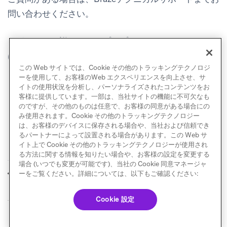
問い合わせください。
リポジトリの詳細とサンプルプロジェクトについて
(ope
は、
https://github.com/braze-inc/braze-swift-sdk
この Web サイトでは、Cookie その他のトラッキングテクノロジ
を参照してください。
ーを使用して、お客様のWeb エクスペリエンスを向上させ、サ
イトの使用状況を分析し、パーソナライズされたコンテンツをお
客様に提供しています。一部は、当社サイトの機能に不可欠なも
のですが、その他のものは任意で、お客様の同意がある場合にの
み使用されます。Cookie その他のトラッキングテクノロジー
は、お客様のデバイスに保存される場合や、当社および信頼でき
るパートナーによって設置される場合があります。この Web サ
イト上で Cookie その他のトラッキングテクノロジーが使用され
る方法に関する情報を知りたい場合や、お客様の設定を変更する
場合 (いつでも変更が可能です)、当社の Cookie 同意マネージャ
Android SDK
JavaScript SDK
ーをご覧ください。詳細については、以下もご確認ください:
前へ
次へ
Cookie 設定
© Braze. All Rights Reserved
Privacy Policy
Cookie 優先設定