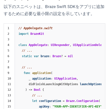
以下のスニペットは、Braze Swift SDKをアプリに追加
するために必要な最小限の設定を示しています。
1

// AppDelegate.swift
2

import
BrazeKit
3

4

class
AppDelegate
:
UIResponder
,
UIApplicationDelegate
5

// ...
6

static
var
braze
:
Braze
?
=
nil
7

8

// ...
9

func
application
(
10

_
application
:
UIApplication
,
11

didFinishLaunchingWithOptions
launchOptions
:
[
U
12

)
->
Bool
{
13

// ...
14

let
configuration
=
Braze
.
Configuration
(
15

apiKey
:
"YOUR-APP-IDENTIFIER-API-KEY"
,