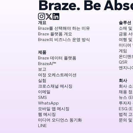
Braze. Be Abs
개요
솔루션
Braze를 선택해야 하는 이유
소매 및
Braze 플랫폼 개요
금융 
Braze의 비즈니스 운영 방식
여행 및
미디어
게임
제품
온디맨
Braze 데이터 플랫폼
QSR
BrazeAI™
엔지니
보고
여정 오케스트레이션
실험
회사
크로스채널 메시징
회사 소
이메일
채용 정보
SMS
뉴스 (E
WhatsApp
투자자 
모바일 앱 메시징
ESG (E
웹 메시징
법적 고
미디어 오디언스 동기화
문의 및
LINE