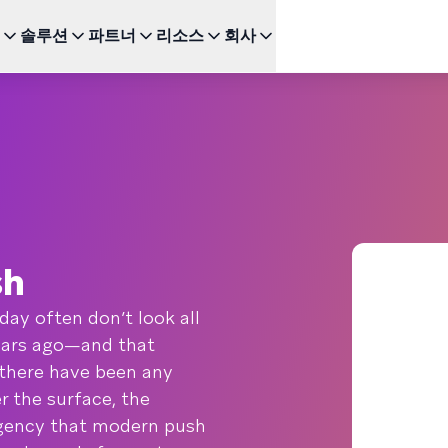
솔루션
파트너
리소스
회사
주요 기능
다음을 위한 BRAZE
성장
추천 채
파트너 되기
투자자 관계 (EN)
BrazeAI Decisioning Studio™
Bonfire 고객 커뮤니티 (E
이
서비스
연구
스타트업 (EN)
새로운
인
다양한 파트너십 유형을 탐색하고 최고의 고객 경험을 위한
최신 뉴스, 수치 및 재무 실적을 확인하세요.
변화를 주도하세요
대규모로 1:1 개인화 제공
Braze 학습센터
모바
여정 오케스트레이션
 및 엔터테인먼트
 및 가이드
고객 챔피언 (EN)
웹 
뉴스 (EN)
다단계 크로스채널 경험 구축
인증
SM
Braze에 관한 최신 소식을 살펴보세요.
BrazeAI™ Agents
드
 및 이벤트
새로운
장되는지
Kak
상시 대기 중인 AI 에이전트로 더욱 스마트한
Wh
참여 확장
sh
다른 도움이 필요하신가요?
모든
보고 및 분석
성능/성과 분석 및 인사이트 발굴
ay often don’t look all
years ago—and that
 there have been any
r the surface, the
 urgency that modern push