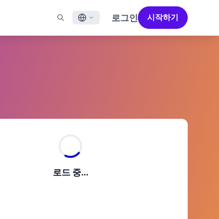
로그인
시작하기
English
널
지원
파트너 찾기
채용 정보 (EN)
Français
N)
메일
지원 개요 (EN)
성공을 가속화하도록 설계된 파트너 솔루션으로 Braze의
채용 공고를 살펴보고 사람들이 직장으로서 Braze를
성능을 극대화하세요
좋아하는 이유를 알아보세요.
일 앱 메시징
전문 서비스
日本語
메시징
고객 성공
법적 고지 사항
S/RCS
법률 약관, 정책, 규정 준수 등에 대한 정보를 확인하세요.
한국어
aoTalk
atsApp
Português BR
 채널 보기
Español
작동 방식
2025 글로벌 고객 참여 리뷰
자세히 알아보기
로드 중...
수직 통합된 기술 스택을 분석합니다.
제5차 글로벌 고객 참여 리뷰에서는 2025년
마케터들이 주목해야 할 주요 트렌드를
살펴봅니다.