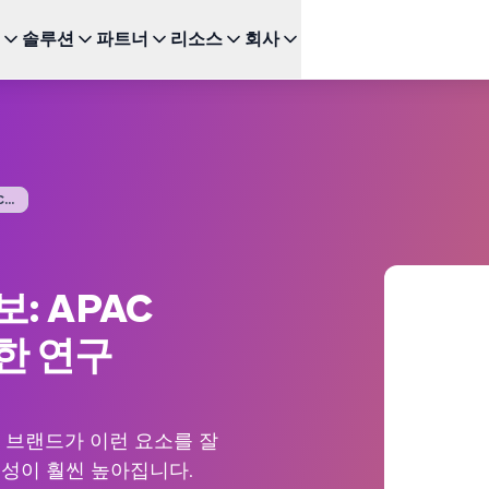
솔루션
파트너
리소스
회사
주요 기능
다음을 위한 BRAZE
성장
추천 채
파트너 되기
투자자 관계 (EN)
BrazeAI Decisioning Studio™
Bonfire 고객 커뮤니티 (E
이
서비스
연구
스타트업 (EN)
새로운
인
다양한 파트너십 유형을 탐색하고 최고의 고객 경험을 위한
최신 뉴스, 수치 및 재무 실적을 확인하세요.
변화를 주도하세요
대규모로 1:1 개인화 제공
Braze 학습센터
모바
여정 오케스트레이션
 및 엔터테인먼트
 및 가이드
..
고객 챔피언 (EN)
웹 
뉴스 (EN)
다단계 크로스채널 경험 구축
인증
SM
Braze에 관한 최신 소식을 살펴보세요.
BrazeAI™ Agents
드
 및 이벤트
새로운
장되는지
Kak
상시 대기 중인 AI 에이전트로 더욱 스마트한
Wh
참여 확장
: APAC
다른 도움이 필요하신가요?
모든
보고 및 분석
성능/성과 분석 및 인사이트 발굴
한 연구
 브랜드가 이런 요소를 잘
성이 훨씬 높아집니다.