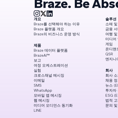
Braze. Be Abs
개요
솔루션
Braze를 선택해야 하는 이유
소매 및
Braze 플랫폼 개요
금융 
Braze의 비즈니스 운영 방식
여행 및
미디어
게임
제품
온디맨
Braze 데이터 플랫폼
QSR
BrazeAI™
엔지니
보고
여정 오케스트레이션
실험
회사
크로스채널 메시징
회사 소
이메일
채용 정보
SMS
뉴스 (E
WhatsApp
투자자 
모바일 앱 메시징
ESG (E
웹 메시징
법적 고
미디어 오디언스 동기화
문의 및
LINE