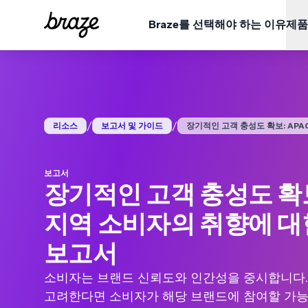
Braze를 선택해야 하는 이유
제품
업종
학습
Braze 플랫폼 개요
Braze Alloys
회사 소개
소매 및 이커머스
리소스 허브
금융 
사례 
모든 데이터, 채널, 오케스트레이션 요구 사항을 한 곳에서 확
신뢰할 수 있는 기술 및 배달 파트너를 탐색하고 연결해
Braze가 어떻게 선도적인 고객 인게이지먼트 플랫폼이
보세요.
되었는지 알아보세요.
플랫폼 보기
/
/
여행 및 숙박
블로그
미디어
보고서
리소스
보고서 및 가이드
장기적인 고객 충성도 확보: APAC.
ESG (EN)
BrazeAl™
업데이트
환경, 사회 및 기업 거버넌스 데이터를 살펴보세요.
게임
비디오 (EN)
온디맨
웨비나
Braze 플랫폼 전반의 기능에 BrazeAI™가 어떻게 내
알아보세요.
보고서
장기적인 고객 충성도 확보
QSR
Braze 데이터 플랫폼
데이터 통합, 활성화 및 배포
사용자 설명서
지역 소비자의 취향에 대
크로스채널
한 곳에서 모든 메시지 발송
보고서
소비자는 브랜드 신뢰도와 인간성을 중시합니다.
고려한다면 소비자가 해당 브랜드에 참여할 가능