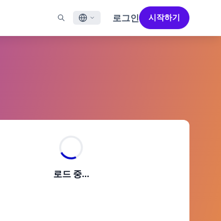
로그인
시작하기
English
널
지원
파트너 찾기
채용 정보 (EN)
Français
N)
메일
지원 개요 (EN)
성공을 가속화하도록 설계된 파트너 솔루션으로 Braze의
채용 공고를 살펴보고 사람들이 직장으로서 Braze를
성능을 극대화하세요
좋아하는 이유를 알아보세요.
일 앱 메시징
전문 서비스
日本語
메시징
고객 성공
법적 고지 사항
S/RCS
법률 약관, 정책, 규정 준수 등에 대한 정보를 확인하세요.
한국어
aoTalk
atsApp
Português BR
 채널 보기
Español
작동 방식
2025 글로벌 고객 참여 리뷰
자세히 알아보기
로드 중...
수직 통합된 기술 스택을 분석합니다.
제5차 글로벌 고객 참여 리뷰에서는 2025년
마케터들이 주목해야 할 주요 트렌드를
살펴봅니다.