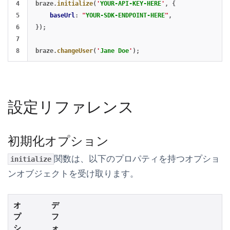
4

braze
.
initialize
(
'
YOUR-API-KEY-HERE
'
,
{
5

baseUrl
:
"
YOUR-SDK-ENDPOINT-HERE
"
,
6

});
7

braze
.
changeUser
(
'
Jane Doe
'
);
設定リファレンス
初期化オプション
関数は、以下のプロパティを持つオプショ
initialize
ンオブジェクトを受け取ります。
オ
デ
プ
フ
シ
ォ