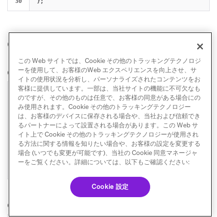
};
Content Cards
この Web サイトでは、Cookie その他のトラッキングテクノロジ
ーを使用して、お客様のWeb エクスペリエンスを向上させ、サ
Content Cardsの表示
イトの使用状況を分析し、パーソナライズされたコンテンツをお
客様に提供しています。一部は、当社サイトの機能に不可欠なも
1

import
{
showContentCards
}
from
"
@braze/web-sdk
"
;
のですが、その他のものは任意で、お客様の同意がある場合にの
2

み使用されます。Cookie その他のトラッキングテクノロジー
3

// Show content cards in default location
は、お客様のデバイスに保存される場合や、当社および信頼でき
4

showContentCards
();
るパートナーによって設置される場合があります。この Web サ
イト上で Cookie その他のトラッキングテクノロジーが使用され
5

る方法に関する情報を知りたい場合や、お客様の設定を変更する
6

// Show in specific container
場合 (いつでも変更が可能です)、当社の Cookie 同意マネージャ
7

const
container
=
document
.
getElementById
(
'
content-car
ーをご覧ください。詳細については、以下もご確認ください:
showContentCards
(
container
);
Cookie 設定
Content Cards更新のサブスクライブ