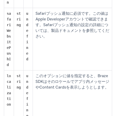
n
Safariプッシュ通知に必須です。この値は
sa
st
u
Apple Developerアカウントで確認できま
fa
ri
n
す。Safariプッシュ通知の設定の詳細につ
ri
ng
d
いては、製品ドキュメントを参照してくだ
We
e
さい。
bs
f
it
i
eP
n
us
e
hI
d
d
このオプションに値を指定すると、Braze
lo
st
u
SDKはそのロケールでアプリ内メッセージ
ca
ri
n
やContent Cardsを表示しようとします。
li
ng
d
za
e
ti
f
on
i
n
e