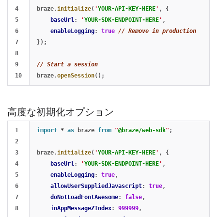
4

braze
.
initialize
(
'
YOUR-API-KEY-HERE
'
,
{
5

baseUrl
:
'
YOUR-SDK-ENDPOINT-HERE
'
,
6

enableLogging
:
true
// Remove in production
7

});
8

9

// Start a session
braze
.
openSession
();
高度な初期化オプション
1

import
*
as 
braze
from
"
@braze/web-sdk
"
;
2

3

braze
.
initialize
(
'
YOUR-API-KEY-HERE
'
,
{
4

baseUrl
:
'
YOUR-SDK-ENDPOINT-HERE
'
,
5

enableLogging
:
true
,
6

allowUserSuppliedJavascript
:
true
,
7

doNotLoadFontAwesome
:
false
,
8

inAppMessageZIndex
:
999999
,