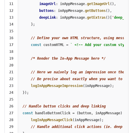
11

imageUrl
:
inAppMessage
.
getImageUrl
(),
12

buttons
:
inAppMessage
.
getButtons
(),
13

deepLink
:
inAppMessage
.
getExtras
()[
'
deep_link
14

};
15

16

// Define your own HTML structure, using messageD
17

const
customHTML
=
` <!-- Add your custom styling
18

19

/* Render the In-App Message here */
20

21

// Here we naively log an impression once the mes
22

// Be precise about exactly when you want to log 
23

logInAppMessageImpression
(
inAppMessage
);
24

});
25

26

// Handle button clicks and deep linking
27

const
handleButtonClick
=
(
button
,
inAppMessage
)
=>
{
28

logInAppMessageClick
(
inAppMessage
);
29

// Handle additional click actions (ie. deep link