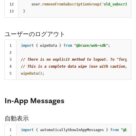
12

user
.
removeFromSubscriptionGroup
(
'
old_subscribers
}
ユーザーのログアウト
1

import
{
wipeData
}
from
"
@braze/web-sdk
"
;
2

3

// There is no explicit method to logout. To "forget" 
4

// This is a complete data wipe (use with caution, thi
wipeData
();
In-App Messages
自動表示
1

import
{
automaticallyShowInAppMessages
}
from
"
@braze