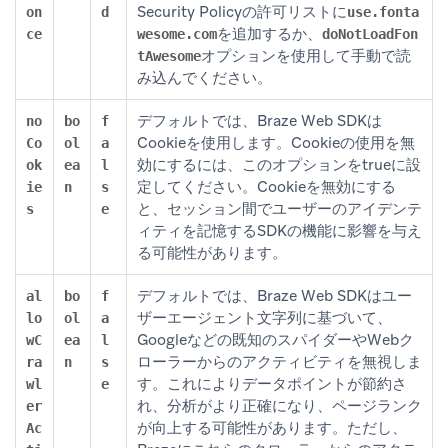
Security Policyの許可リストに
on
d
use.fonta
を追加するか、
ce
wesome.com
doNotLoadFon
オプションを使用して手動で読
tAwesome
み込んでください。
デフォルトでは、Braze Web SDKは
no
bo
f
Cookieを使用します。Cookieの使用を無
Co
ol
a
効にするには、このオプションをtrueに設
ok
ea
l
定してください。Cookieを無効にする
ie
n
s
と、セッション間でユーザーのアイデンテ
s
e
ィティを記憶するSDKの機能に影響を与え
る可能性があります。
デフォルトでは、Braze Web SDKはユー
al
bo
f
ザーエージェント文字列に基づいて、
lo
ol
a
Googleなどの既知のスパイダーやWebク
wC
ea
l
ローラーからのアクティビティを無視しま
ra
n
s
す。これによりデータポイントが節約さ
wl
e
れ、分析がより正確になり、ページランク
er
が向上する可能性があります。ただし、
Ac