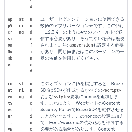
d
ユーザーセグメンテーションに使用できる
ap
st
u
数値のアプリバージョン値です。この値は
pV
ri
n
「1.2.3.4」のように4つのフィールドで送
er
ng
d
信する必要があり、そうでない場合は無視
si
e
されます。注:
も設定する必要
on
f
appVersion
があり、同じ値またはこのバージョンの一
Nu
i
意の名前を使用してください。
mb
n
er
e
d
このオプションに値を指定すると、Braze
co
st
u
SDKはSDKが作成するすべての
nt
ri
n
<script>
および
要素にnonceを追加しま
en
ng
d
<style>
す。これにより、WebサイトのContent
tS
e
Security PolicyでBraze SDKを動作させる
ec
f
ことができます。このnonceの設定に加え
ur
i
て、FontAwesomeの読み込みを許可する
it
n
必要がある場合があります。Content
yN
e