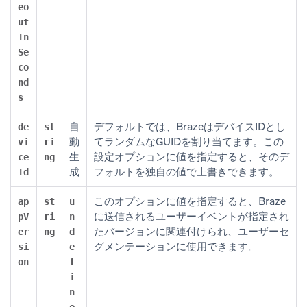
eo
ut
In
Se
co
nd
s
自
デフォルトでは、BrazeはデバイスIDとし
de
st
動
てランダムなGUIDを割り当てます。この
vi
ri
生
設定オプションに値を指定すると、そのデ
ce
ng
成
フォルトを独自の値で上書きできます。
Id
このオプションに値を指定すると、Braze
ap
st
u
に送信されるユーザーイベントが指定され
pV
ri
n
たバージョンに関連付けられ、ユーザーセ
er
ng
d
グメンテーションに使用できます。
si
e
on
f
i
n
e