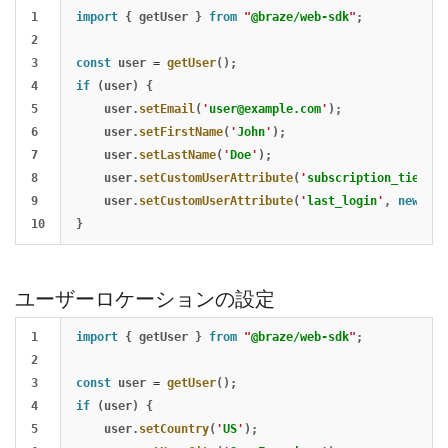
1

import
{
getUser
}
from
"
@braze/web-sdk
"
;
2

3

const
user
=
getUser
();
4

if 
(
user
)
{
5

user
.
setEmail
(
'
user@example.com
'
);
6

user
.
setFirstName
(
'
John
'
);
7

user
.
setLastName
(
'
Doe
'
);
8

user
.
setCustomUserAttribute
(
'
subscription_tier
'
,
9

user
.
setCustomUserAttribute
(
'
last_login
'
,
new
Dat
}
ユーザーロケーションの設定
1

import
{
getUser
}
from
"
@braze/web-sdk
"
;
2

3

const
user
=
getUser
();
4

if 
(
user
)
{
5

user
.
setCountry
(
'
US
'
);