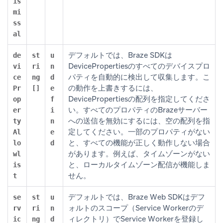
is
mi
ss
al
デフォルトでは、Braze SDKは
de
st
u
DevicePropertiesのすべてのデバイスプロ
vi
ri
n
パティを自動的に検出して収集します。こ
ce
ng
d
の動作を上書きするには、
Pr
[]
e
DevicePropertiesの配列を指定してくださ
op
f
い。すべてのプロパティのBrazeサーバー
er
i
への送信を無効にするには、空の配列を指
ty
n
定してください。一部のプロパティがない
Al
e
と、すべての機能が正しく動作しない場合
lo
d
があります。例えば、タイムゾーンがない
wl
と、ローカルタイムゾーン配信が機能しま
is
せん。
t
デフォルトでは、Braze Web SDKはデフ
se
st
u
ォルトのスコープ（Service Workerのデ
rv
ri
n
ィレクトリ）でService Workerを登録し
ic
ng
d