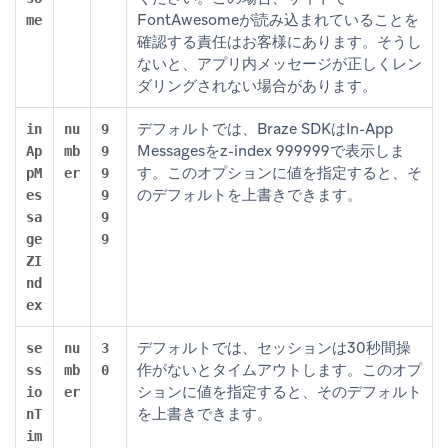
FontAwesomeが読み込まれていることを
me
確認する責任はお客様にあります。そうし
ないと、アプリ内メッセージが正しくレン
ダリングされない場合があります。
デフォルトでは、Braze SDKはIn-App
in
nu
9
Messagesをz-index 999999で表示しま
Ap
mb
9
す。このオプションに値を指定すると、そ
pM
er
9
のデフォルトを上書きできます。
es
9
sa
9
ge
9
ZI
nd
ex
デフォルトでは、セッションは30秒間操
se
nu
3
作がないとタイムアウトします。このオプ
ss
mb
0
ションに値を指定すると、そのデフォルト
io
er
を上書きできます。
nT
im