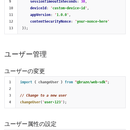
9

sessionTimeoutInSeconds
:
30
,
10

deviceId
:
'
custom-device-id
'
,
11

appVersion
:
'
1.0.0
'
,
12

contentSecurityNonce
:
'
your-nonce-here
'
});
ユーザー管理
ユーザーの変更
1

import
{
changeUser
}
from
"
@braze/web-sdk
"
;
2

3

// Change to a new user
changeUser
(
'
user-123
'
);
ユーザー属性の設定