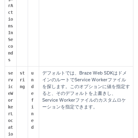
rA
ct
io
ns
In
Se
co
nd
s
デフォルトでは、Braze Web SDKはドメ
se
st
u
インのルートでService Workerファイル
rv
ri
n
を探します。このオプションに値を指定す
ic
ng
d
ると、そのデフォルトを上書きし、
eW
e
Service Workerファイルのカスタムロケ
or
f
ーションを指定できます。
ke
i
rL
n
oc
e
at
d
io