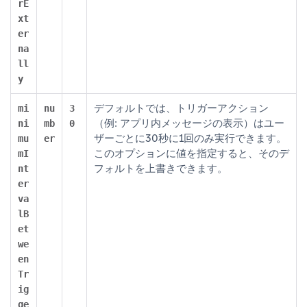
rE
xt
er
na
ll
y
デフォルトでは、トリガーアクション
mi
nu
3
（例: アプリ内メッセージの表示）はユー
ni
mb
0
ザーごとに30秒に1回のみ実行できます。
mu
er
このオプションに値を指定すると、そのデ
mI
フォルトを上書きできます。
nt
er
va
lB
et
we
en
Tr
ig
ge