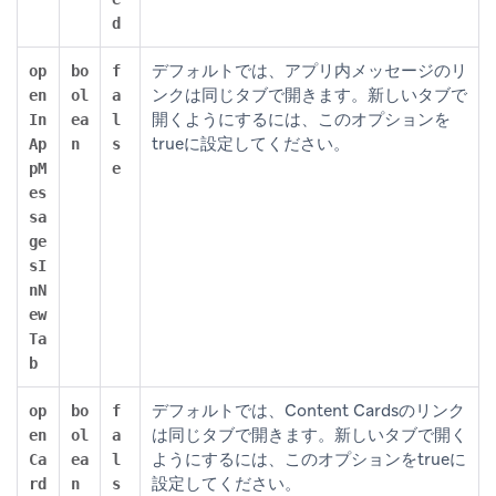
d
デフォルトでは、アプリ内メッセージのリ
op
bo
f
ンクは同じタブで開きます。新しいタブで
en
ol
a
開くようにするには、このオプションを
In
ea
l
trueに設定してください。
Ap
n
s
pM
e
es
sa
ge
sI
nN
ew
Ta
b
デフォルトでは、Content Cardsのリンク
op
bo
f
は同じタブで開きます。新しいタブで開く
en
ol
a
ようにするには、このオプションをtrueに
Ca
ea
l
設定してください。
rd
n
s