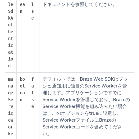
ドキュメントを参照してください。
le
ea
l
Sd
n
s
kA
e
ut
he
nt
ic
at
io
n
デフォルトでは、Braze Web SDKはプッ
ma
bo
f
シュ通知用に独自のService Workerを管
na
ol
a
理します。アプリケーションですでに
ge
ea
l
Service Workerを管理しており、Brazeの
Se
n
s
Service Worker機能を組み込みたい場合
rv
e
は、このオプションをtrueに設定し、
ic
Service WorkerファイルにBrazeの
eW
Service Workerコードを含めてくださ
or
い。
ke