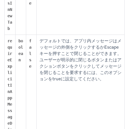
sI
e
nN
ew
Ta
b
デフォルトでは、アプリ内メッセージはメ
re
bo
f
ッセージの外側をクリックするかEscape
qu
ol
a
キーを押すことで閉じることができます。
ir
ea
l
ユーザーが明示的に閉じるボタンまたはア
eE
n
s
クションボタンをクリックしてメッセージ
xp
e
を閉じることを要求するには、このオプシ
li
ョンをtrueに設定してください。
ci
tI
nA
pp
Me
ss
ag
eD