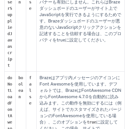
バナーも有効にしません。これらはBraze
se
n
s
ダッシュボードのユーザーがサイト上で
rS
e
JavaScriptを実行できるようにするためで
up
す。Brazeダッシュボードのユーザーが悪
pl
意のないJavaScriptクリックアクションを
ie
記述することを信頼する場合は、このプロ
dJ
パティをtrueに設定してください。
av
as
cr
ip
t
Brazeはアプリ内メッセージのアイコンに
do
bo
f
Font Awesomeを使用しています。デフ
No
ol
a
ォルトでは、BrazeはFontAwesome CDN
tL
ea
l
からFontAwesome 4.7.0を自動的に読み
oa
n
s
込みます。この動作を無効にするには（例
dF
e
えば、サイトでカスタマイズされたバージ
on
ョンのFontAwesomeを使用している場
tA
合）、このオプションを
に設定して
we
true
ください。この場合、サイトで
so