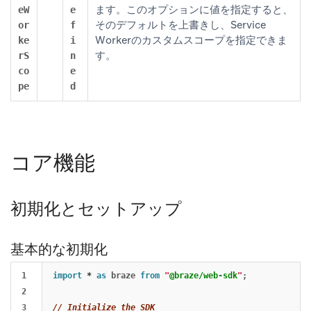
ます。このオプションに値を指定すると、
eW
e
そのデフォルトを上書きし、Service
or
f
Workerのカスタムスコープを指定できま
ke
i
す。
rS
n
co
e
pe
d
コア機能
初期化とセットアップ
基本的な初期化
1

import
*
as 
braze
from
"
@braze/web-sdk
"
;
2

3

// Initialize the SDK