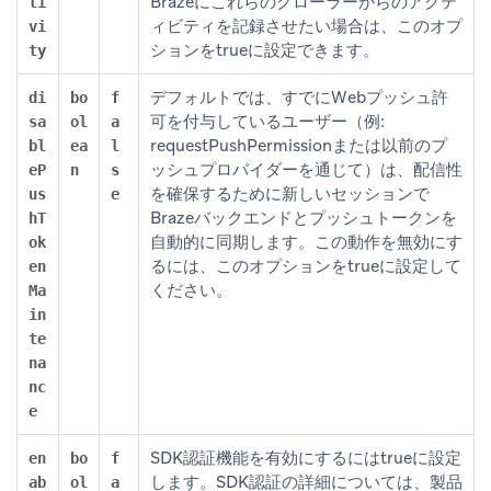
Brazeにこれらのクローラーからのアクテ
ti
ィビティを記録させたい場合は、このオプ
vi
ションをtrueに設定できます。
ty
デフォルトでは、すでにWebプッシュ許
di
bo
f
可を付与しているユーザー（例:
sa
ol
a
requestPushPermissionまたは以前のプ
bl
ea
l
ッシュプロバイダーを通じて）は、配信性
eP
n
s
を確保するために新しいセッションで
us
e
Brazeバックエンドとプッシュトークンを
hT
自動的に同期します。この動作を無効にす
ok
るには、このオプションをtrueに設定して
en
ください。
Ma
in
te
na
nc
e
SDK認証機能を有効にするにはtrueに設定
en
bo
f
します。SDK認証の詳細については、製品
ab
ol
a