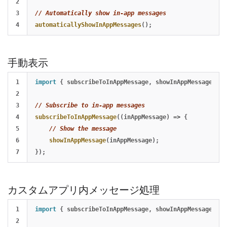
2

3

// Automatically show in-app messages
automaticallyShowInAppMessages
();
手動表示
1

import
{
subscribeToInAppMessage
,
showInAppMessage
}
f
2

3

// Subscribe to in-app messages
4

subscribeToInAppMessage
((
inAppMessage
)
=>
{
5

// Show the message
6

showInAppMessage
(
inAppMessage
);
});
カスタムアプリ内メッセージ処理
1

import
{
subscribeToInAppMessage
,
showInAppMessage
}
f
2
