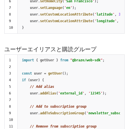
6

user
.
setHomeCity
(
'
San Francisco
'
);
7

user
.
setLanguage
(
'
en
'
);
8

user
.
setCustomLocationAttribute
(
'
latitude
'
,
37.77
9

user
.
setCustomLocationAttribute
(
'
longitude
'
,
-
122
}
ユーザーエイリアスと購読グループ
1

import
{
getUser
}
from
"
@braze/web-sdk
"
;
2

3

const
user
=
getUser
();
4

if 
(
user
)
{
5

// Add alias
6

user
.
addAlias
(
'
external_id
'
,
'
12345
'
);
7

8

// Add to subscription group
9

user
.
addToSubscriptionGroup
(
'
newsletter_subscribe
10

11

// Remove from subscription group