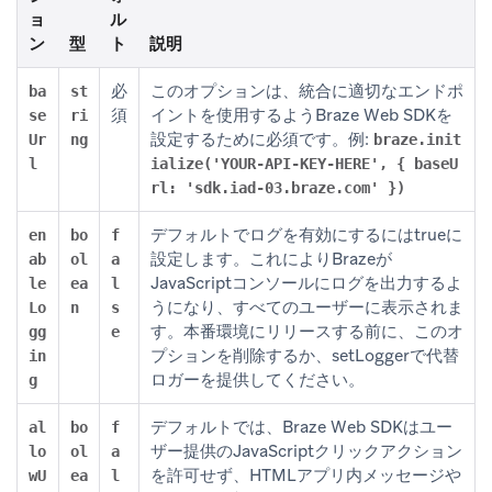
ョ
ル
ン
型
ト
説明
必
このオプションは、統合に適切なエンドポ
ba
st
須
イントを使用するようBraze Web SDKを
se
ri
設定するために必須です。例:
Ur
ng
braze.init
l
ialize('YOUR-API-KEY-HERE', { baseU
rl: 'sdk.iad-03.braze.com' })
デフォルトでログを有効にするにはtrueに
en
bo
f
設定します。これによりBrazeが
ab
ol
a
JavaScriptコンソールにログを出力するよ
le
ea
l
うになり、すべてのユーザーに表示されま
Lo
n
s
す。本番環境にリリースする前に、このオ
gg
e
プションを削除するか、setLoggerで代替
in
ロガーを提供してください。
g
デフォルトでは、Braze Web SDKはユー
al
bo
f
ザー提供のJavaScriptクリックアクション
lo
ol
a
を許可せず、HTMLアプリ内メッセージや
wU
ea
l