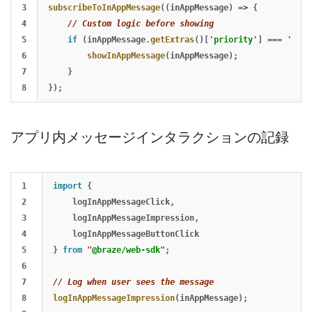
3

subscribeToInAppMessage
((
inAppMessage
)
=>
{
4

// Custom logic before showing
5

if 
(
inAppMessage
.
getExtras
()[
'
priority
'
]
===
'
high
6

showInAppMessage
(
inAppMessage
);
7

}
});
アプリ内メッセージインタラクションの記録
1

import
{
2

logInAppMessageClick
,
3

logInAppMessageImpression
,
4

logInAppMessageButtonClick
5

}
from
"
@braze/web-sdk
"
;
6

7

// Log when user sees the message
8

logInAppMessageImpression
(
inAppMessage
);