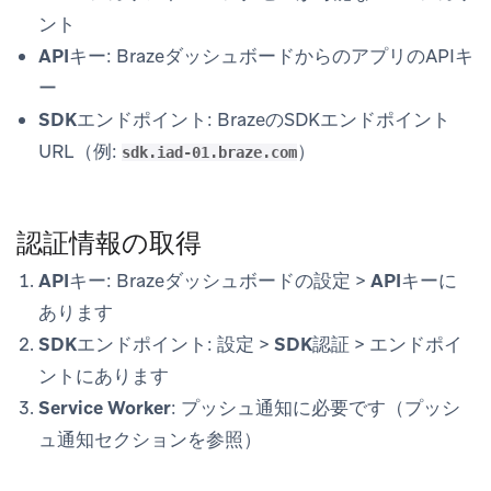
ント
APIキー
: BrazeダッシュボードからのアプリのAPIキ
ー
SDKエンドポイント
: BrazeのSDKエンドポイント
URL（例:
）
sdk.iad-01.braze.com
認証情報の取得
APIキー
: Brazeダッシュボードの
設定
>
APIキー
に
あります
SDKエンドポイント
:
設定
>
SDK認証
>
エンドポイ
ント
にあります
Service Worker
: プッシュ通知に必要です（プッシ
ュ通知セクションを参照）