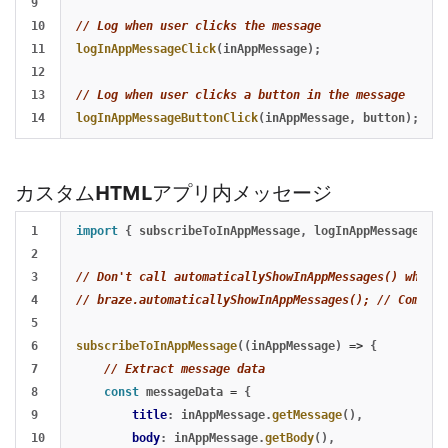
9

10

// Log when user clicks the message
11

logInAppMessageClick
(
inAppMessage
);
12

13

// Log when user clicks a button in the message
logInAppMessageButtonClick
(
inAppMessage
,
button
);
カスタムHTMLアプリ内メッセージ
1

import
{
subscribeToInAppMessage
,
logInAppMessageImpr
2

3

// Don't call automaticallyShowInAppMessages() when u
4

// braze.automaticallyShowInAppMessages(); // Comment
5

6

subscribeToInAppMessage
((
inAppMessage
)
=>
{
7

// Extract message data
8

const
messageData
=
{
9

title
:
inAppMessage
.
getMessage
(),
10

body
:
inAppMessage
.
getBody
(),