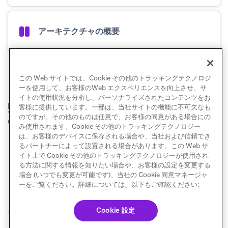
アーキテクチャの概要
この Web サイトでは、Cookie その他のトラッキングテクノロジ
ーを使用して、お客様のWeb エクスペリエンスを向上させ、サ
このガイドに沿って進めることもできますし、
Braze
イトの使用状況を分析し、パーソナライズされたコンテンツをお
(opens in new tab)
(opens in new tab)
(opens in new tab)
Learning
で
マーケター
や
開発者
の学習パスなど
客様に提供しています。一部は、当社サイトの機能に不可欠なも
のですが、その他のものは任意で、お客様の同意がある場合にの
のガイド付きコースをチェックすることもできます。
み使用されます。Cookie その他のトラッキングテクノロジー
は、お客様のデバイスに保存される場合や、当社および信頼でき
るパートナーによって設置される場合があります。この Web サ
イト上で Cookie その他のトラッキングテクノロジーが使用され
る方法に関する情報を知りたい場合や、お客様の設定を変更する
場合 (いつでも変更が可能です)、当社の Cookie 同意マネージャ
ーをご覧ください。詳細については、以下もご確認ください:
Cookie 設定
© Braze. All Rights Reserved
Privacy Policy
Cookie 優先設定