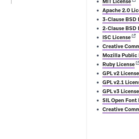
(op
MIT License
Apache 2.0 Li
3-Clause BS
2-Clause BSD
(op
ISC License
Creative Comm
Mozilla Public
(
Ruby License
GPL v2 License
GPL v2.1 Licen
GPL v3 License
SIL Open Font 
Creative Commo