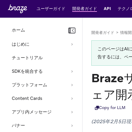
ユーザーガイド
開発者ガイド
API
テクノ
ホーム
開発者ガイド
>
情報開
はじめに
このページはA
告するには、ペ
チュートリアル
SDKを統合する
Bra
プラットフォーム
ェア開
Content Cards
Copy for LLM
アプリ内メッセージ
(2025年2月5
バナー