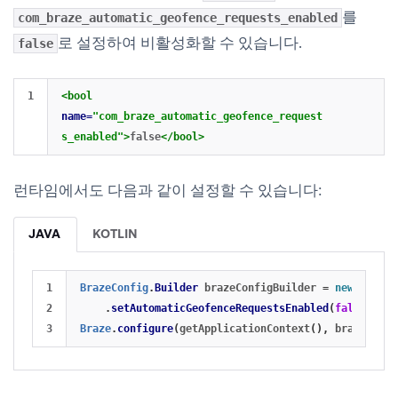
를
com_braze_automatic_geofence_requests_enabled
로 설정하여 비활성화할 수 있습니다.
false
<bool
name=
"com_braze_automatic_geofence_request
s_enabled"
>
false
</bool>
런타임에서도 다음과 같이 설정할 수 있습니다:
JAVA
KOTLIN
1

BrazeConfig
.
Builder
brazeConfigBuilder
=
new
BrazeC
2

.
setAutomaticGeofenceRequestsEnabled
(
false
);
Braze
.
configure
(
getApplicationContext
(),
brazeConfi