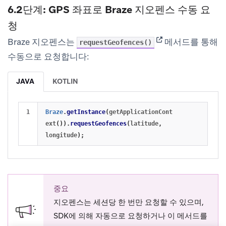
6.2단계: GPS 좌표로 Braze 지오펜스 수동 요
청
(opens in new tab)
Braze 지오펜스는
메서드를 통해
requestGeofences()
수동으로 요청합니다:
JAVA
KOTLIN
Braze
.
getInstance
(
getApplicationCont
ext
()).
requestGeofences
(
latitude
,
longitude
);
중요
지오펜스는 세션당 한 번만 요청할 수 있으며,
SDK에 의해 자동으로 요청하거나 이 메서드를