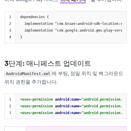
1

dependencies {

2

  implementation "com.braze:android-sdk-location:+"

3

  implementation "com.google.android.gms:play-services
3단계: 매니페스트 업데이트
에 부팅, 정밀 위치 및 백그라운드
AndroidManifest.xml
위치 권한을 추가합니다.
1

<uses-permission
android:name=
"android.permission.RECE
2

<uses-permission
android:name=
"android.permission.ACCE
<uses-permission
android:name=
"android.permission.ACCE