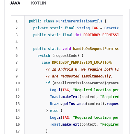
JAVA
KOTLIN
1

public
class
RuntimePermissionUtils
{
2

private
static
final
String
TAG
=
BrazeLogger
.
ge
3

public
static
final
int
DROIDBOY_PERMISSION_LOCA
4

5

public
static
void
handleOnRequestPermissionsRes
6

switch
(
requestCode
)
{
7

case
DROIDBOY_PERMISSION_LOCATION:
8

// In Android Q, we require both FINE and 
9

// are requested simultaneously.
10

if
(
areAllPermissionsGranted
(
grantResults
)
11

Log
.
i
(
TAG
,
"Required location permission
12

Toast
.
makeText
(
context
,
"Required locati
13

Braze
.
getInstance
(
context
).
requestLocati
14

}
else
{
15

Log
.
i
(
TAG
,
"Required location permission
16

Toast
.
makeText
(
context
,
"Required locati
17

}