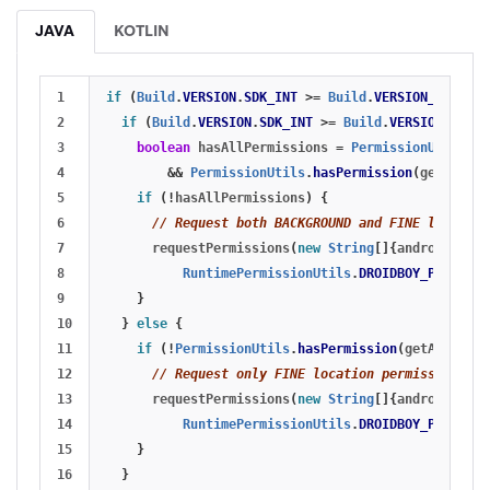
JAVA
KOTLIN
1

if
(
Build
.
VERSION
.
SDK_INT
>=
Build
.
VERSION_CODES
.
M
2

if
(
Build
.
VERSION
.
SDK_INT
>=
Build
.
VERSION_CODES
3

boolean
hasAllPermissions
=
PermissionUtils
.
ha
4

&&
PermissionUtils
.
hasPermission
(
getApplic
5

if
(!
hasAllPermissions
)
{
6

// Request both BACKGROUND and FINE location
7

requestPermissions
(
new
String
[]{
android
.
Mani
8

RuntimePermissionUtils
.
DROIDBOY_PERMISSI
9

}
10

}
else
{
11

if
(!
PermissionUtils
.
hasPermission
(
getApplicat
12

// Request only FINE location permission
13

requestPermissions
(
new
String
[]{
android
.
Mani
14

RuntimePermissionUtils
.
DROIDBOY_PERMISSI
15

}
16

}