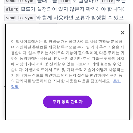
플래그를
로 설정하고
또는
send_to_sync
true
title
필드가 설정되어 있지 않은지 확인해야 합니다(
alert
와 함께 사용하면 오류가 발생할 수 있으
send_to_sync
므로, 개체 내에
데이터를 포함할 수 있음).
extras
이 웹사이트에서는 웹 환경을 개선하고 사이트 사용 현황을 분석하
며 개인화된 콘텐츠를 제공할 목적으로 쿠키 및 기타 추적 기술을 사
용합니다. 일부 쿠키는 사이트의 기능에 필수적이며, 다른 쿠키는 귀
하의 동의하에만 사용됩니다. 쿠키 및 기타 추적 기술은 귀하의 장치
에 저장되거나 저희 및 신뢰할 수 있는 파트너에 의해 설정될 수 있
습니다. 이 웹사이트에서 쿠키 및 기타 추적 기술이 어떻게 사용되는
지 안내하는 정보를 확인하고 언제든지 설정을 변경하려면 쿠키 동
의 관리자를 방문하세요. 자세한 내용은 다음을 참조하세요.
쿠키
딥링킹 문제 해결
풍부한 알림
정책
이전
다음
쿠키 동의 관리자
© Braze. All Rights Reserved
Privacy Policy
쿠키 기본 설정