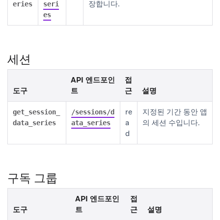
장합니다.
eries
seri
es
세션
API 엔드포인
접
도구
트
근
설명
re
지정된 기간 동안 앱
get_session_
/sessions/d
a
의 세션 수입니다.
data_series
ata_series
d
구독 그룹
API 엔드포인
접
도구
트
근
설명