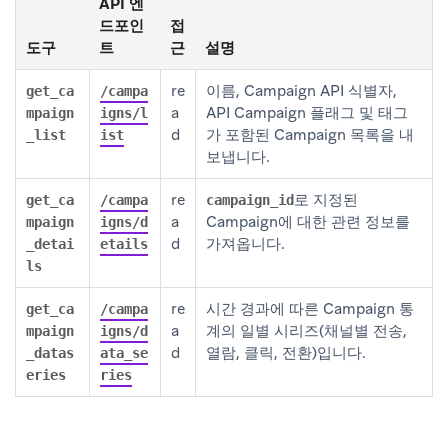
API 엔
드포인
접
도구
트
근
설명
re
이름, Campaign API 식별자,
get_ca
/campa
a
API Campaign 플래그 및 태그
mpaign
igns/l
d
가 포함된 Campaign 목록을 내
_list
ist
보냅니다.
re
로 지정된
get_ca
/campa
campaign_id
a
Campaign에 대한 관련 정보를
mpaign
igns/d
d
가져옵니다.
_detai
etails
ls
re
시간 경과에 따른 Campaign 통
get_ca
/campa
a
계의 일별 시리즈(채널별 전송,
mpaign
igns/d
d
열람, 클릭, 전환)입니다.
_datas
ata_se
eries
ries