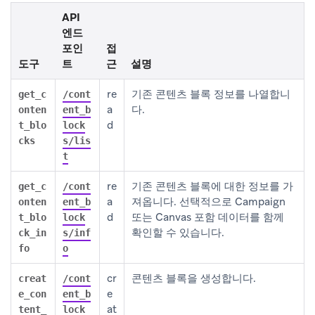
API
엔드
포인
접
도구
트
근
설명
re
기존 콘텐츠 블록 정보를 나열합니
get_c
/cont
a
다.
onten
ent_b
d
t_blo
lock
cks
s/lis
t
re
기존 콘텐츠 블록에 대한 정보를 가
get_c
/cont
a
져옵니다. 선택적으로 Campaign
onten
ent_b
d
또는 Canvas 포함 데이터를 함께
t_blo
lock
확인할 수 있습니다.
ck_in
s/inf
fo
o
cr
콘텐츠 블록을 생성합니다.
creat
/cont
e
e_con
ent_b
at
tent_
lock