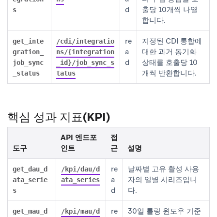
d
출당 10개씩 나열
s
합니다.
re
지정된 CDI 통합에
get_inte
/cdi/integratio
a
대한 과거 동기화
gration_
ns/{integration
d
상태를 호출당 10
job_sync
_id}/job_sync_s
개씩 반환합니다.
_status
tatus
핵심 성과 지표(KPI)
API 엔드포
접
도구
인트
근
설명
re
날짜별 고유 활성 사용
get_dau_d
/kpi/dau/d
a
자의 일별 시리즈입니
ata_serie
ata_series
d
다.
s
re
30일 롤링 윈도우 기준
get_mau_d
/kpi/mau/d