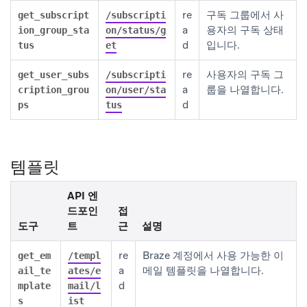
re
구독 그룹에서 사
get_subscript
/subscripti
a
용자의 구독 상태
ion_group_sta
on/status/g
d
입니다.
tus
et
re
사용자의 구독 그
get_user_subs
/subscripti
a
룹을 나열합니다.
cription_grou
on/user/sta
d
ps
tus
템플릿
API 엔
드포인
접
도구
트
근
설명
re
Braze 계정에서 사용 가능한 이
get_em
/templ
a
메일 템플릿을 나열합니다.
ail_te
ates/e
d
mplate
mail/l
s
ist