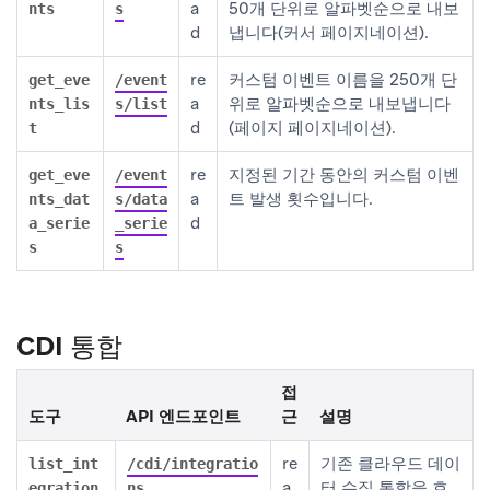
a
50개 단위로 알파벳순으로 내보
nts
s
d
냅니다(커서 페이지네이션).
re
커스텀 이벤트 이름을 250개 단
get_eve
/event
a
위로 알파벳순으로 내보냅니다
nts_lis
s/list
d
(페이지 페이지네이션).
t
re
지정된 기간 동안의 커스텀 이벤
get_eve
/event
a
트 발생 횟수입니다.
nts_dat
s/data
d
a_serie
_serie
s
s
CDI 통합
접
도구
API 엔드포인트
근
설명
re
기존 클라우드 데이
list_int
/cdi/integratio
a
터 수집 통합을 호
egration
ns