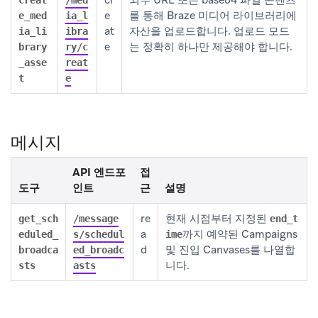
e
를 통해 Braze 미디어 라이브러리에
e_med
ia_l
at
자산을 업로드합니다. 업로드 모드
ia_li
ibra
e
는 정확히 하나만 제공해야 합니다.
brary
ry/c
_asse
reat
t
e
메시지
API 엔드포
접
도구
인트
근
설명
re
현재 시점부터 지정된
get_sch
/message
end_t
a
까지 예약된 Campaigns
eduled_
s/schedul
ime
d
및 진입 Canvases를 나열합
broadca
ed_broadc
니다.
sts
asts