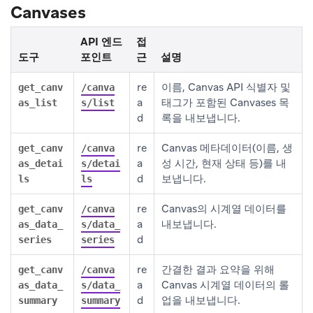
Canvases
API 엔드
접
도구
포인트
근
설명
re
이름, Canvas API 식별자 및
get_canv
/canva
a
태그가 포함된 Canvases 목
as_list
s/list
d
록을 내보냅니다.
re
Canvas 메타데이터(이름, 생
get_canv
/canva
a
성 시간, 현재 상태 등)를 내
as_detai
s/detai
d
보냅니다.
ls
ls
re
Canvas의 시계열 데이터를
get_canv
/canva
a
내보냅니다.
as_data_
s/data_
d
series
series
re
간결한 결과 요약을 위해
get_canv
/canva
a
Canvas 시계열 데이터의 롤
as_data_
s/data_
d
업을 내보냅니다.
summary
summary