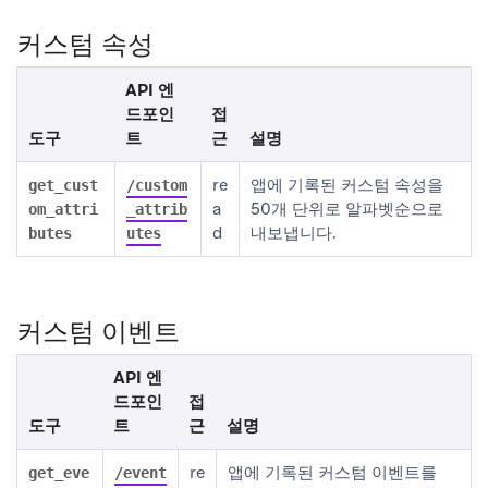
커스텀 속성
API 엔
드포인
접
도구
트
근
설명
re
앱에 기록된 커스텀 속성을
get_cust
/custom
a
50개 단위로 알파벳순으로
om_attri
_attrib
d
내보냅니다.
butes
utes
커스텀 이벤트
API 엔
드포인
접
도구
트
근
설명
re
앱에 기록된 커스텀 이벤트를
get_eve
/event