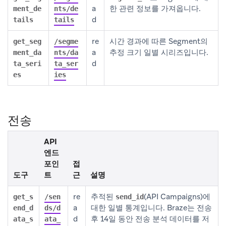
a
한 관련 정보를 가져옵니다.
ment_de
nts/de
d
tails
tails
re
시간 경과에 따른 Segment의
get_seg
/segme
a
추정 크기 일별 시리즈입니다.
ment_da
nts/da
d
ta_seri
ta_ser
es
ies
전송
API
엔드
포인
접
도구
트
근
설명
re
추적된
(API Campaigns)에
get_s
/sen
send_id
a
대한 일별 통계입니다. Braze는 전송
end_d
ds/d
d
후 14일 동안 전송 분석 데이터를 저
ata_s
ata_