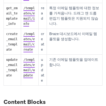
re
특정 이메일 템플릿에 대한 정보
get_em
/templ
a
를 가져옵니다. 드래그 앤 드롭
ail_te
ates/e
d
편집기 템플릿은 지원되지 않습
mplate
mail/i
니다.
_info
nfo
cr
Braze 대시보드에서 이메일 템
create
/templ
e
플릿을 생성합니다.
_email
ates/e
at
_templ
mail/c
e
ate
reate
u
기존 이메일 템플릿을 업데이트
update
/templ
p
합니다.
_email
ates/e
d
_templ
mail/u
at
ate
pdate
e
Content Blocks