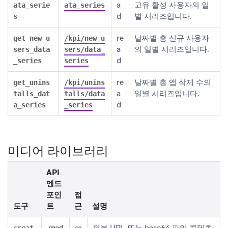
a
고유 활성 사용자의 일
ata_serie
ata_series
d
별 시리즈입니다.
s
re
날짜별 총 신규 사용자
get_new_u
/kpi/new_u
a
의 일별 시리즈입니다.
sers_data
sers/data_
d
_series
series
re
날짜별 총 앱 삭제 수의
get_unins
/kpi/unins
a
일별 시리즈입니다.
talls_dat
talls/data
d
a_series
_series
미디어 라이브러리
API
엔드
포인
접
도구
트
근
설명
cr
외부 URL 또는 base64 파일 콘텐츠
creat
/med