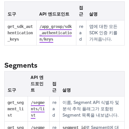
접
도구
API 엔드포인트
근
설명
re
앱에 대한 모든
get_sdk_aut
/app_group/sdk
a
SDK 인증 키를
hentication
_authenticatio
d
가져옵니다.
_keys
n/keys
Segments
API 엔
드포인
접
도구
트
근
설명
re
이름, Segment API 식별자 및
get_seg
/segme
a
분석 추적 플래그가 포함된
ment_li
nts/li
d
Segment 목록을 내보냅니다.
st
st
re
로 Segment에 대
get_seg
/segme
segment_id