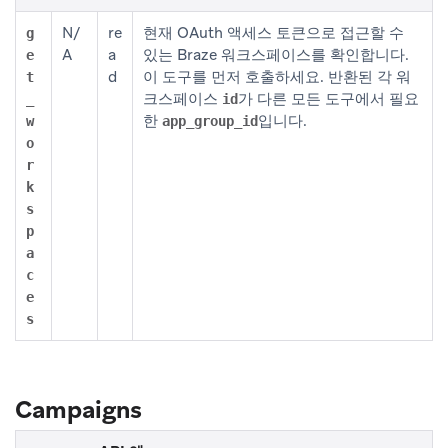
N/
re
현재 OAuth 액세스 토큰으로 접근할 수
g
A
a
있는 Braze 워크스페이스를 확인합니다.
e
d
이 도구를 먼저 호출하세요. 반환된 각 워
t
크스페이스
가 다른 모든 도구에서 필요
_
id
한
입니다.
w
app_group_id
o
r
k
s
p
a
c
e
s
Campaigns