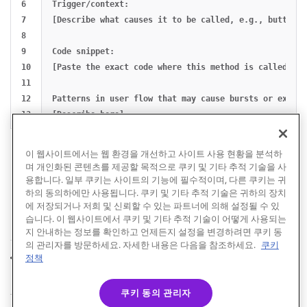
6

Trigger/context:

7

[Describe what causes it to be called, e.g., button c
8

9

Code snippet:

10

[Paste the exact code where this method is called, on
11

12

Patterns in user flow that may cause bursts or excess
이 웹사이트에서는 웹 환경을 개선하고 사이트 사용 현황을 분석하
며 개인화된 콘텐츠를 제공할 목적으로 쿠키 및 기타 추적 기술을 사
용합니다. 일부 쿠키는 사이트의 기능에 필수적이며, 다른 쿠키는 귀
하의 동의하에만 사용됩니다. 쿠키 및 기타 추적 기술은 귀하의 장치
에 저장되거나 저희 및 신뢰할 수 있는 파트너에 의해 설정될 수 있
습니다. 이 웹사이트에서 쿠키 및 기타 추적 기술이 어떻게 사용되는
지 안내하는 정보를 확인하고 언제든지 설정을 변경하려면 쿠키 동
의 관리자를 방문하세요. 자세한 내용은 다음을 참조하세요.
쿠키
상세 로그 읽기
ChatGPT 앱
정책
이전
다음
쿠키 동의 관리자