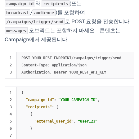
와
(또는
campaign_id
recipients
/
)를 포함하여
broadcast
audience
로 POST 요청을 전송합니다.
/campaigns/trigger/send
오브젝트는 포함하지 마세요—콘텐츠는
messages
Campaign에서 제공됩니다.
1

POST YOUR_REST_ENDPOINT/campaigns/trigger/send

2

Content-Type: application/json

1

{
2

"campaign_id"
:
"YOUR_CAMPAIGN_ID"
,
3

"recipients"
:
[
4

{
5

"external_user_id"
:
"user123"
6

}
7

]