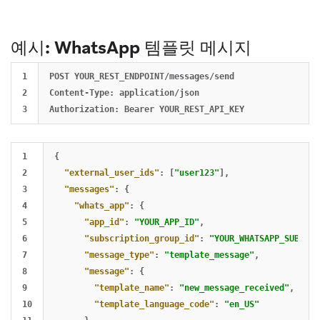
예시: WhatsApp 템플릿 메시지
1

POST YOUR_REST_ENDPOINT/messages/send

2

Content-Type: application/json

1

{
2

"external_user_ids"
:
[
"user123"
],
3

"messages"
:
{
4

"whats_app"
:
{
5

"app_id"
:
"YOUR_APP_ID"
,
6

"subscription_group_id"
:
"YOUR_WHATSAPP_SUBSCRI
7

"message_type"
:
"template_message"
,
8

"message"
:
{
9

"template_name"
:
"new_message_received"
,
10

"template_language_code"
:
"en_US"