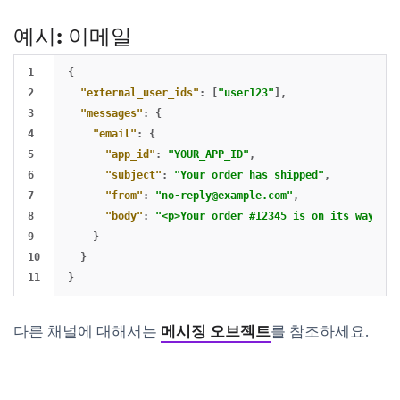
예시: 이메일
1

{
2

"external_user_ids"
:
[
"user123"
],
3

"messages"
:
{
4

"email"
:
{
5

"app_id"
:
"YOUR_APP_ID"
,
6

"subject"
:
"Your order has shipped"
,
7

"from"
:
"
no-reply@example.com
"
,
8

"body"
:
"<p>Your order #12345 is on its way.</p
9

}
10

}
}
다른 채널에 대해서는
메시징 오브젝트
를 참조하세요.