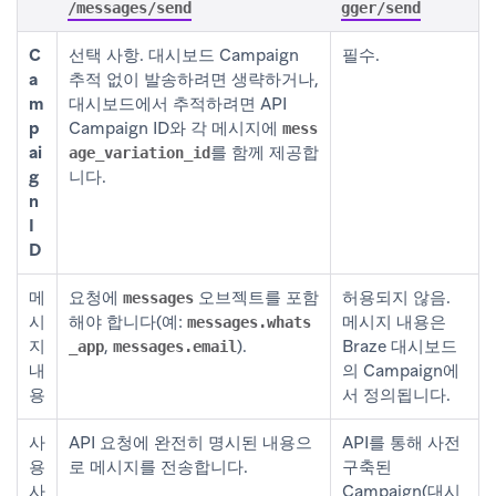
/messages/send
gger/send
C
선택 사항. 대시보드 Campaign
필수.
a
추적 없이 발송하려면 생략하거나,
m
대시보드에서 추적하려면 API
p
Campaign ID와 각 메시지에
mess
ai
를 함께 제공합
age_variation_id
g
니다.
n
I
D
메
요청에
오브젝트를 포함
허용되지 않음.
messages
시
해야 합니다(예:
메시지 내용은
messages.whats
지
,
).
Braze 대시보드
_app
messages.email
내
의 Campaign에
용
서 정의됩니다.
사
API 요청에 완전히 명시된 내용으
API를 통해 사전
용
로 메시지를 전송합니다.
구축된
사
Campaign(대시