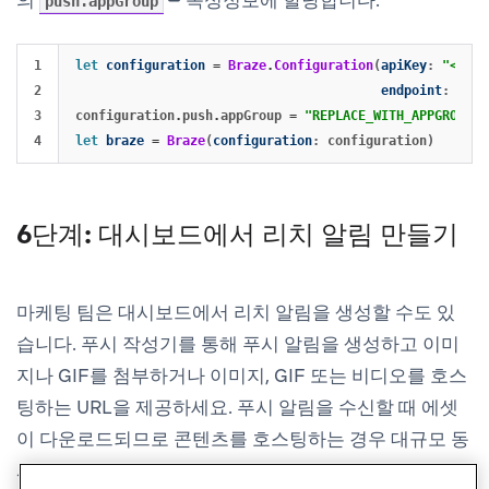
의
속성정보에 할당합니다.
push.appGroup
1

let
configuration
=
Braze
.
Configuration
(
apiKey
:
"<YOUR
2

endpoint
:
"<YO
3

configuration
.
push
.
appGroup
=
"REPLACE_WITH_APPGROUP"
let
braze
=
Braze
(
configuration
:
configuration
)
6단계: 대시보드에서 리치 알림 만들기
마케팅 팀은 대시보드에서 리치 알림을 생성할 수도 있
습니다. 푸시 작성기를 통해 푸시 알림을 생성하고 이미
지나 GIF를 첨부하거나 이미지, GIF 또는 비디오를 호스
팅하는 URL을 제공하세요. 푸시 알림을 수신할 때 에셋
이 다운로드되므로 콘텐츠를 호스팅하는 경우 대규모 동
시 요청 급증에 대비해야 합니다.