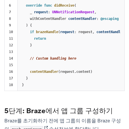
6

override
func
didReceive
(
7

_
request
:
UNNotificationRequest
,
8

withContentHandler
contentHandler
:
@escaping
(
UNN
9

)
{
10

if
brazeHandle
(
request
:
request
,
contentHandler
:
11

return
12

}
13

14

// Custom handling here
15

16

contentHandler
(
request
.
content
)
17

}
}
5단계: Braze에서 앱 그룹 구성하기
Braze를 초기화하기 전에 앱 그룹의 이름을 Braze 구성
(opens in new tab)