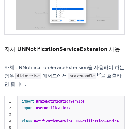
자체 UNNotificationServiceExtension 사용
자체 UNNotificationServiceExtension을 사용해야 하는
(opens in new 
경우
메서드에서
을 호출하
didReceive
brazeHandle
면 됩니다.
1

import
BrazeNotificationService
2

import
UserNotifications
3

4

class
NotificationService
:
UNNotificationServiceExten
5
