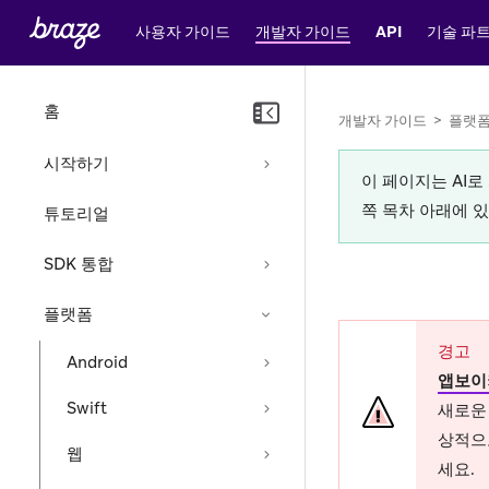
사용자 가이드
개발자 가이드
API
기술 파
홈
개발자 가이드
>
플랫
시작하기
이 페이지는 AI
쪽 목차 아래에 
튜토리얼
SDK 통합
플랫폼
경고
Android
앱보이
Swift
새로운 
상적으
웹
세요.