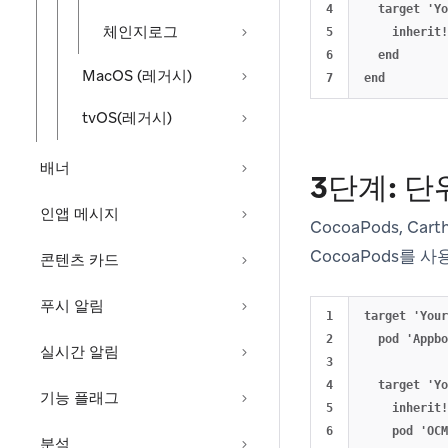
4

  target 'Yo
체인지로그
5

    inherit!
6

  end

MacOS (레거시)
tvOS(레거시)
배너
3단계: 단
인앱 메시지
CocoaPods, C
CocoaPods를 
콘텐츠 카드
푸시 알림
1

target 'Your
2

  pod 'Appbo
실시간 알림
3

4

  target 'Yo
기능 플래그
5

    inherit!
6

    pod 'OCM
분석