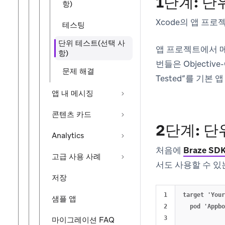
1단계: 단
항)
Xcode의 앱 프
테스팅
단위 테스트(선택 사
앱 프로젝트에서 
항)
번들은 Objectiv
문제 해결
Tested”를 기본
앱 내 메시징
콘텐츠 카드
2단계: 단
Analytics
처음에
Braze S
고급 사용 사례
서도 사용할 수 있는
저장
1

target 'Your
샘플 앱
2

  pod 'Appbo
3

마이그레이션 FAQ