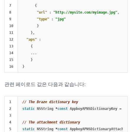
7

{
8

"url"
:
"http://mysite.com/myimage.jpg"
,
9

"type"
:
"jpg"
10

}
11

},
12

"aps"
:
13

{
14

...
15

}
}
관련 페이로드 값은 다음과 같습니다:
1

// The Braze dictionary key
2

static
NSString
*
const
AppboyAPNSDictionaryKey
=
@"ab
3

4

// The attachment dictionary
5

static
NSString
*
const
AppboyAPNSDictionaryAttachment