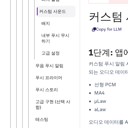
커스텀 사운드
커스텀
배지
Copy for LLM
내부 푸시 무시
하기
1단계: 
고급 설정
커스텀 푸시 알림
무음 푸시 알림
되는 오디오 데이터
푸시 프라이머
선형 PCM
푸시 스토리
MA4
µLaw
고급 구현 (선택 사
항)
aLaw
테스팅
오디오 데이터를 AI