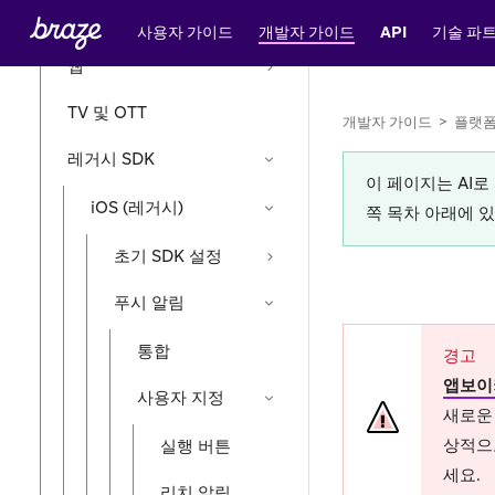
Swift
사용자 가이드
개발자 가이드
API
기술 파
웹
TV 및 OTT
개발자 가이드
>
플랫
레거시 SDK
이 페이지는 AI
iOS (레거시)
쪽 목차 아래에 
초기 SDK 설정
푸시 알림
통합
경고
앱보이
사용자 지정
새로운 
상적으
실행 버튼
세요.
리치 알림