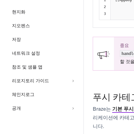
1

[[
Appboy
2

현지화
지오펜스
저장
중요
네트워크 설정
handl
할 것
참조 및 샘플 앱
리포지토리 가이드
푸시 카테
체인지로그
공개
Braze는
기본 푸시
리케이션에 카테고리
니다.