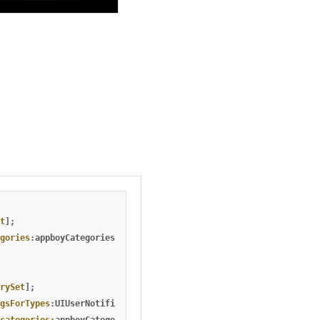
t
];
gories
:
appboyCategories
];
rySet
];
gsForTypes
:
UIUserNotificationTypeBadge