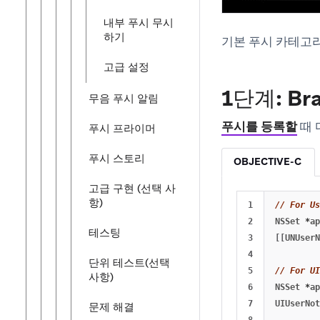
내부 푸시 무시
하기
기본 푸시 카테고
고급 설정
1단계: B
무음 푸시 알림
푸시를 등록할
때 
푸시 프라이머
푸시 스토리
OBJECTIVE-C
고급 구현 (선택 사
항)
1

// For Us
2

NSSet
*
ap
테스팅
3

[[
UNUserN
4

단위 테스트(선택
5

// For UI
사항)
6

NSSet
*
ap
7

UIUserNot
문제 해결