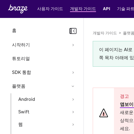
사용자 가이드
개발자 가이드
API
기술 파
홈
개발자 가이드
>
플랫
시작하기
이 페이지는 AI
쪽 목차 아래에 
튜토리얼
SDK 통합
플랫폼
경고
Android
앱보이
Swift
새로운 
상적으
웹
세요.