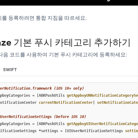
리를 등록하려면 통합 지침을 따르세요.
raze 기본 푸시 카테고리 추가하기
다음 코드를 사용하여 기본 푸시 카테고리에 등록하세요:
SWIFT
erNotification.framework (iOS 10+ only)
pboyCategories
=
[
ABKPushUtils
getAppboyUNNotificationCategorySe
otificationCenter
currentNotificationCenter
]
setNotificationCate
UserNotificationSettings (before iOS 10)
pboyCategories
=
[
ABKPushUtils
getAppboyUIUserNotificationCatego
ificationSettings
*
settings
=
[
UIUserNotificationSettings
settin