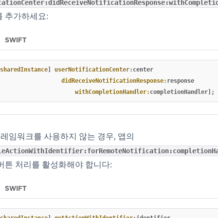
cationCenter:didReceiveNotificationResponse:withCompleti
를 추가하세요:
SWIFT
sharedInstance
]
userNotificationCenter
:
center
didReceiveNotificationResponse:
response
withCompletionHandler:
completionHandler
];
on 프레임워크를 사용하지 않는 경우, 앱의
leActionWithIdentifier:forRemoteNotification:completionH
버튼 처리를 활성화해야 합니다:
SWIFT