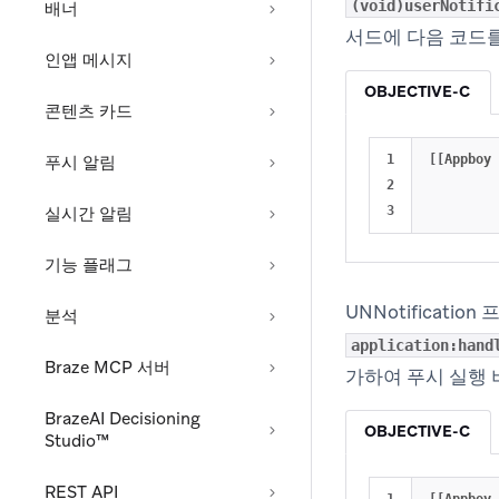
(void)userNotifi
배너
서드에 다음 코드
인앱 메시지
OBJECTIVE-C
콘텐츠 카드
푸시 알림
1

[[
Appboy
2

실시간 알림
기능 플래그
UNNotificati
분석
application:hand
Braze MCP 서버
가하여 푸시 실행 
BrazeAI Decisioning
OBJECTIVE-C
Studio™
REST API