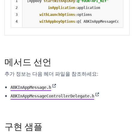
1

[
Appboy
startWithApiKey
:
@"YOUR-API_KEY"
2

inApplication:
application
3

withLaunchOptions:
options
withAppboyOptions:
@{
ABKInAppMessageControlle
메서드 선언
추가 정보는 다음 헤더 파일을 참조하세요:
(opens in new tab)
ABKInAppMessage.h
(opens in new ta
ABKInAppMessageControllerDelegate.h
구현 샘플