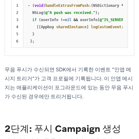
1

-
(
void
)
handleExtrasFromPush
:(
NSDictionary
*
)
userIn
2

NSLog
(
@"A push was received."
);
3

if
(
userInfo
!=
nil
&&
userInfo
[
@"IS_SERVER_EVENT"
4

[[
Appboy
sharedInstance
]
logCustomEvent
:
@"IAM T
5

}
};
무음 푸시가 수신되면 SDK에서 기록한 이벤트 “인앱 메
시지 트리거”가 고객 프로필에 기록됩니다. 이 인앱 메시
지는 애플리케이션이 포그라운드에 있는 동안 무음 푸시
가 수신된 경우에만 트리거됩니다.
2단계: 푸시 Campaign 생성