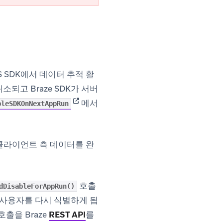
 SDK에서 데이터 추적 활
되고 Braze SDK가 서버
(opens in new tab)
메서
bleSDKOnNextAppRun
클라이언트 측 데이터를 완
호출
dDisableForAppRun()
해당 사용자를 다시 식별하게 됩
호출을 Braze
REST API
를