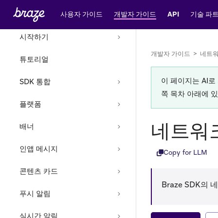
홈
사용자 가이드
개발자 가이드
API
기술 파
시작하기
개발자 가이드
>
네트워
튜토리얼
이 페이지는 AI
SDK 통합
쪽 목차 아래에 
플랫폼
네트워
배너
인앱 메시지
Copy for LLM
콘텐츠 카드
Braze SDK
푸시 알림
실시간 알림