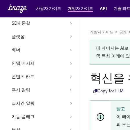
사용자 가이드
개발자 가이드
API
기술 파
튜토리얼
SDK 통합
개발자 가이드
>
공개
플랫폼
이 페이지는 AI
배너
쪽 목차 아래에 
인앱 메시지
혁신을 
콘텐츠 카드
푸시 알림
Copy for LLM
실시간 알림
참고
기능 플래그
이 페
의 모