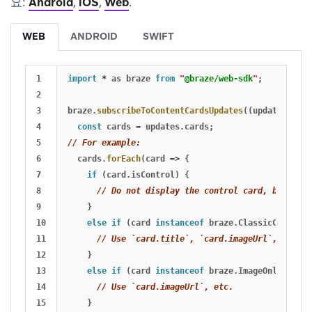
요:
Android
,
iOS
,
Web
.
WEB
ANDROID
SWIFT
1

import
*
as
braze
from
"
@braze/web-sdk
"
;
2

3

braze
.
subscribeToContentCardsUpdates
((
updates
)
=>
4

const
cards
=
updates
.
cards
;
5

// For example:
6

cards
.
forEach
(
card
=>
{
7

if 
(
card
.
isControl
)
{
8

// Do not display the control card, but reme
9

}
10

else
if 
(
card
instanceof
braze
.
ClassicCard
||
11

// Use `card.title`, `card.imageUrl`, etc.
12

}
13

else
if 
(
card
instanceof
braze
.
ImageOnly
)
{
14

// Use `card.imageUrl`, etc.
15

}