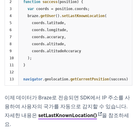
2

function
success
(
position
)
{
3

var
coords
=
position
.
coords
;
4

braze
.
getUser
().
setLastKnownLocation
(
5

coords
.
latitude
,
6

coords
.
longitude
,
7

coords
.
accuracy
,
8

coords
.
altitude
,
9

coords
.
altitudeAccuracy
10

);
11

}
12

navigator
.
geolocation
.
getCurrentPosition
(
success
);
이제 데이터가 Braze로 전송되면 SDK에서 IP 주소를 사
용하여 사용자의 국가를 자동으로 감지할 수 있습니다.
(opens in new ta
자세한 내용은
setLastKnownLocation()
을 참조하세
요.