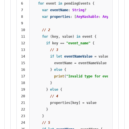
6

for
event
in
pendingEvents
{
7

var
eventName
:
String
?
8

var
properties
:
[
AnyHashable
:
Any
]
=
[:]
9

10

// 2
11

for
(
key
,
value
)
in
event
{
12

if
key
==
"event_name"
{
13

// 3
14

if
let
eventNameValue
=
value
as?
Strin
15

eventName
=
eventNameValue
16

}
else
{
17

print
(
"Invalid type for event_name ke
18

}
19

}
else
{
20

// 4
21

properties
[
key
]
=
value
22

}
23

}
24

// 5