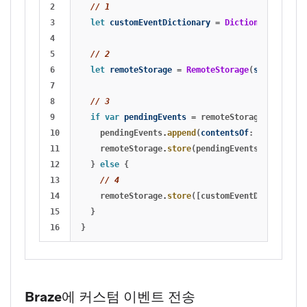
2

// 1
3

let
customEventDictionary
=
Dictionary
(
eventN
4

5

// 2
6

let
remoteStorage
=
RemoteStorage
(
storageType
7

8

// 3
9

if
var
pendingEvents
=
remoteStorage
.
retrieve
10

pendingEvents
.
append
(
contentsOf
:
[
customEve
11

remoteStorage
.
store
(
pendingEvents
,
forKey
:
12

}
else
{
13

// 4
14

remoteStorage
.
store
([
customEventDictionary
]
15

}
}
Braze에 커스텀 이벤트 전송