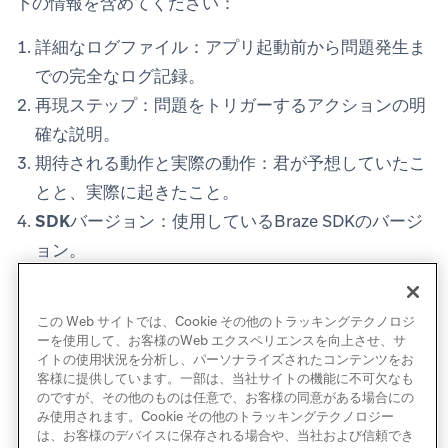
下の情報を含めてください：
詳細なログファイル
：アプリ起動前から問題発生ま
での完全なログ記録。
再現ステップ
：問題をトリガーするアクションの明
確な説明。
期待される動作と実際の動作
：君が予想していたこ
とと、実際に起きたこと。
SDKバージョン
：使用しているBraze SDKのバージ
ョン。
プラットフォームとOSのバージョン
：例えば、iOS
18.0、Android 14、あるいはChrome 120といったも
この Web サイトでは、Cookie その他のトラッキングテクノロジ
のだ。
ーを使用して、お客様のWeb エクスペリエンスを向上させ、サ
イトの使用状況を分析し、パーソナライズされたコンテンツをお
客様に提供しています。一部は、当社サイトの機能に不可欠なも
のですが、その他のものは任意で、お客様の同意がある場合にの
み使用されます。Cookie その他のトラッキングテクノロジー
は、お客様のデバイスに保存される場合や、当社および信頼でき