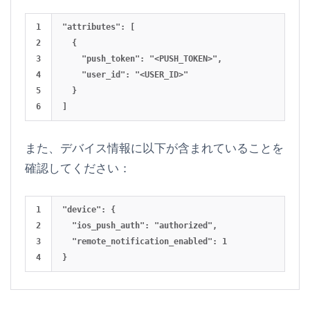
1

"attributes": [

2

  {

3

    "push_token": "<PUSH_TOKEN>",

4

    "user_id": "<USER_ID>"

5

  }

また、デバイス情報に以下が含まれていることを
確認してください：
1

"device": {

2

  "ios_push_auth": "authorized",

3

  "remote_notification_enabled": 1
