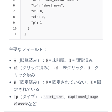
6

    "tp": "short_news",

7

    "v": 0,

8

    "cl": 0,

9

    "p": 1

10

  }

主要なフィールド：
（閲覧済み）：
= 未閲覧、
= 閲覧済み
v
0
1
（クリック済み）：
= 未クリック、
= ク
cl
0
1
リック済み
（固定済み）：
= 固定されていない、
= 固
p
0
1
定されている
（タイプ）：
、
、
tp
short_news
captioned_image
など
classic