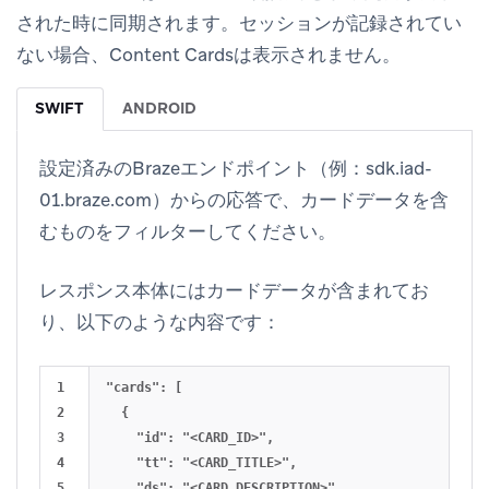
された時に同期されます。セッションが記録されてい
ない場合、Content Cardsは表示されません。
SWIFT
ANDROID
設定済みのBrazeエンドポイント（例：sdk.iad-
01.braze.com）からの応答で、カードデータを含
むものをフィルターしてください。
レスポンス本体にはカードデータが含まれてお
り、以下のような内容です：
1

"cards": [

2

  {

3

    "id": "<CARD_ID>",

4

    "tt": "<CARD_TITLE>",

5

    "ds": "<CARD_DESCRIPTION>",
