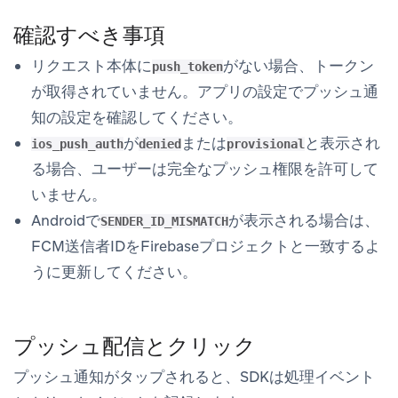
確認すべき事項
リクエスト本体に
がない場合、トークン
push_token
が取得されていません。アプリの設定でプッシュ通
知の設定を確認してください。
が
または
と表示され
ios_push_auth
denied
provisional
る場合、ユーザーは完全なプッシュ権限を許可して
いません。
Androidで
が表示される場合は、
SENDER_ID_MISMATCH
FCM送信者IDをFirebaseプロジェクトと一致するよ
うに更新してください。
プッシュ配信とクリック
プッシュ通知がタップされると、SDKは処理イベント