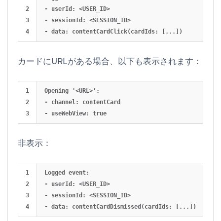
2

- userId: <USER_ID>

3

- sessionId: <SESSION_ID>

カードにURLがある場合、以下も表示されます：
1

Opening '<URL>':

2

- channel: contentCard

非表示：
1

Logged event:

2

- userId: <USER_ID>

3

- sessionId: <SESSION_ID>
