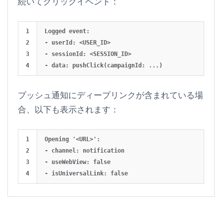
続いてクリックイベント：
1

Logged event:

2

- userId: <USER_ID>

3

- sessionId: <SESSION_ID>

プッシュ通知にディープリンクが含まれている場
合、以下も表示されます：
1

Opening '<URL>':

2

- channel: notification

3

- useWebView: false
