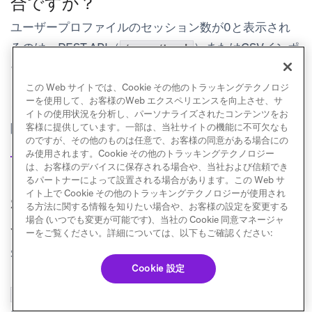
合ですか？
ユーザープロファイルのセッション数が0と表示され
るのは、REST API（
）またはCSVインポ
/users/track
ートで
初回セッション
や
最終セッション
のフィールド
を含めずにユーザーをインポートした場合です。セッ
この Web サイトでは、Cookie その他のトラッキングテクノロジ
ーを使用して、お客様のWeb エクスペリエンスを向上させ、サ
ションは、ユーザーがSDKを通じてアプリを操作した
イトの使用状況を分析し、パーソナライズされたコンテンツをお
際に記録されます。詳細については、
ユーザープロフ
客様に提供しています。一部は、当社サイトの機能に不可欠なも
のですが、その他のものは任意で、お客様の同意がある場合にの
ァイルのセッション数が0
を参照してください。
み使用されます。Cookie その他のトラッキングテクノロジー
は、お客様のデバイスに保存される場合や、当社および信頼でき
るパートナーによって設置される場合があります。この Web サ
イト上で Cookie その他のトラッキングテクノロジーが使用され
SDKとREST APIを同時に使用した場
る方法に関する情報を知りたい場合や、お客様の設定を変更する
場合 (いつでも変更が可能です)、当社の Cookie 同意マネージャ
合のユーザーデータの不一致
ーをご覧ください。詳細については、以下もご確認ください:
SDKとREST APIを同時に使用すると、競合によりデー
Cookie 設定
タの不一致が発生する可能性があります。
を呼び出した後は、重要なREST API呼び
changeUser()