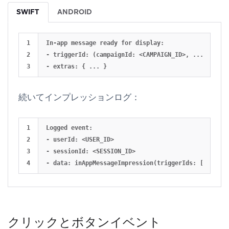
SWIFT
ANDROID
1

In-app message ready for display:

2

- triggerId: (campaignId: <CAMPAIGN_ID>, ...)

続いてインプレッションログ：
1

Logged event:

2

- userId: <USER_ID>

3

- sessionId: <SESSION_ID>

クリックとボタンイベント