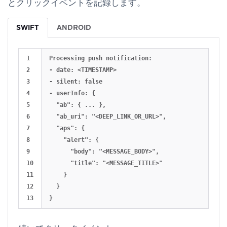
とクリックイベントを記録します。
SWIFT
ANDROID
1

Processing push notification:

2

- date: <TIMESTAMP>

3

- silent: false

4

- userInfo: {

5

  "ab": { ... },

6

  "ab_uri": "<DEEP_LINK_OR_URL>",

7

  "aps": {

8

    "alert": {

9

      "body": "<MESSAGE_BODY>",

10

      "title": "<MESSAGE_TITLE>"

11

    }

12

  }
