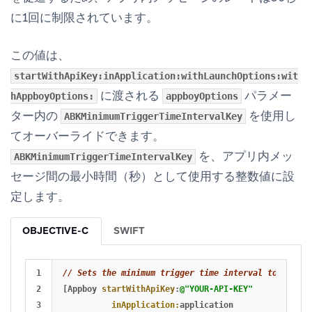
に1回に制限されています。
この値は、
startWithApiKey:inApplication:withLaunchOptions:wit
に渡される
パラメー
hAppboyOptions:
appboyOptions
ター内の
を使用し
ABKMinimumTriggerTimeIntervalKey
てオーバーライドできます。
を、アプリ内メッ
ABKMinimumTriggerTimeIntervalKey
セージ間の最小時間（秒）として使用する整数値に設
定します。
OBJECTIVE-C
SWIFT
1

// Sets the minimum trigger time interval to 5 seco
2

[
Appboy
startWithApiKey
:
@"YOUR-API-KEY"
3

inApplication:
application