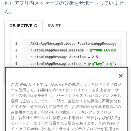
れたアプリ内メッセージの分析をサポートしていませ
ん。
OBJECTIVE-C
SWIFT
1

ABKInAppMessageSlideup
*
customInAppMessage
=
[[
AB
2

customInAppMessage
.
message
=
@"YOUR_CUSTOM_SLIDEU
3

customInAppMessage
.
duration
=
2
.
5
;
4

customInAppMessage
.
extras
=
@{
@"key"
:
@"value"
};
[[
Appboy
sharedInstance
].
inAppMessageController
a
この Web サイトでは、Cookie その他のトラッキングテクノロジ
ーを使用して、お客様のWeb エクスペリエンスを向上させ、サ
イトの使用状況を分析し、パーソナライズされたコンテンツをお
客様に提供しています。一部は、当社サイトの機能に不可欠なも
のですが、その他のものは任意で、お客様の同意がある場合にの
み使用されます。Cookie その他のトラッキングテクノロジー
は、お客様のデバイスに保存される場合や、当社および信頼でき
るパートナーによって設置される場合があります。この Web サ
イト上で Cookie その他のトラッキングテクノロジーが使用され