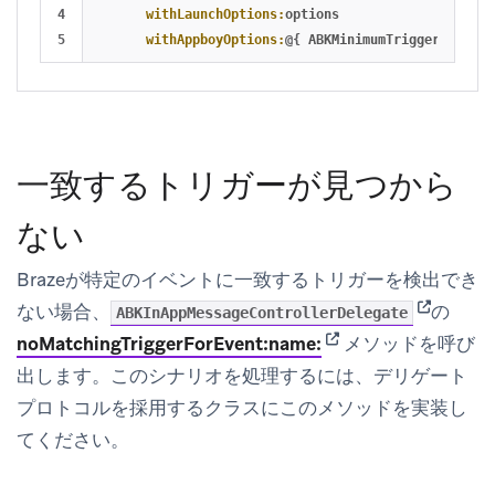
4

withLaunchOptions:
options
withAppboyOptions:
@{
ABKMinimumTriggerTimeInt
一致するトリガーが見つから
ない
Brazeが特定のイベントに一致するトリガーを検出でき
(opens in
ない場合、
の
ABKInAppMessageControllerDelegate
(opens in new tab)
noMatchingTriggerForEvent:name:
メソッドを呼び
出します。このシナリオを処理するには、デリゲート
プロトコルを採用するクラスにこのメソッドを実装し
てください。