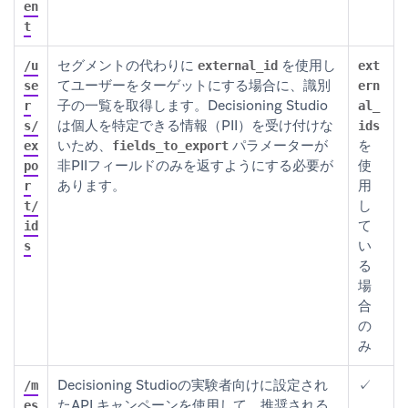
en
t
セグメントの代わりに
を使用し
/u
external_id
ext
てユーザーをターゲットにする場合に、識別
se
ern
子の一覧を取得します。Decisioning Studio
r
al_
は個人を特定できる情報（PII）を受け付けな
s/
ids
いため、
パラメーターが
を
ex
fields_to_export
非PIIフィールドのみを返すようにする必要が
使
po
あります。
用
r
し
t/
て
id
い
s
る
場
合
の
み
Decisioning Studioの実験者向けに設定され
✓
/m
たAPI キャンペーンを使用して、推奨される
es