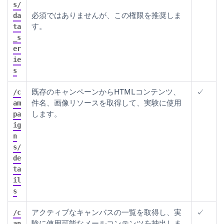
s/
必須ではありませんが、この権限を推奨しま
da
す。
ta
_s
er
ie
s
既存のキャンペーンからHTMLコンテンツ、
✓
/c
件名、画像リソースを取得して、実験に使用
am
します。
pa
ig
n
s/
de
ta
il
s
アクティブなキャンバスの一覧を取得し、実
✓
/c
験に使用可能なメールコンテンツを抽出しま
an