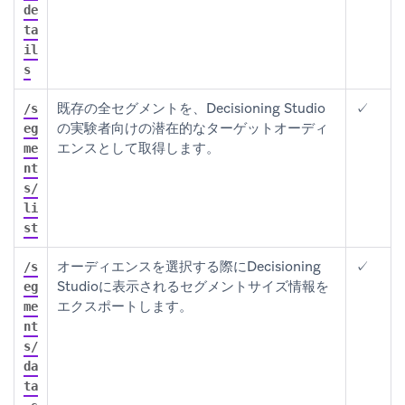
de
ta
il
s
既存の全セグメントを、Decisioning Studio
✓
/s
の実験者向けの潜在的なターゲットオーディ
eg
エンスとして取得します。
me
nt
s/
li
st
オーディエンスを選択する際にDecisioning
✓
/s
Studioに表示されるセグメントサイズ情報を
eg
エクスポートします。
me
nt
s/
da
ta