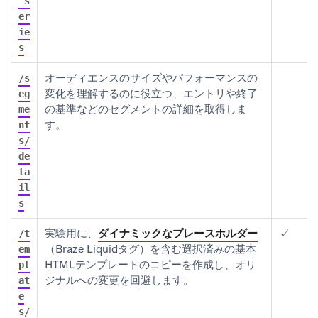
_s
er
ie
s
オーディエンスのサイズやパフォーマンスの
/s
変化を理解するのに役立つ、エントリや終了
eg
の基準などのセグメントの詳細を取得しま
me
す。
nt
s/
de
ta
il
s
実験用に、
ダイナミックなプレースホルダー
✓
/t
（Braze Liquidタグ）を含む選択済みの基本
em
HTMLテンプレートのコピーを作成し、オリ
pl
ジナルへの変更を回避します。
at
e
s/