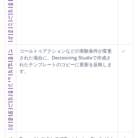
em
ai
l/
cr
ea
te
コールトゥアクションなどの実験条件が変更
✓
/t
された場合に、Decisioning Studioで作成さ
em
れたテンプレートのコピーに更新を反映しま
pl
す。
at
e
s/
em
ai
l/
up
da
te