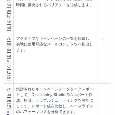
時間に推奨されるバリアントを送信します。
sa
ge
s/
se
nd
アクティブなキャンペーンの一覧を取得し、
✓
/c
実験に使用可能なメールコンテンツを抽出し
am
ます。
pa
ig
n
s/
li
st
集計されたキャンペーンデータをエクスポー
/c
トして、Decisioning Studioでのレポート作
am
成、検証、トラブルシューティングを可能に
pa
します。レポート値を比較し、ベースライン
ig
のパフォーマンスを分析できます。
n