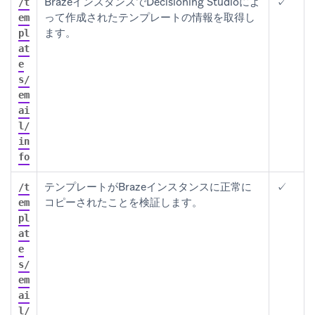
BrazeインスタンスでDecisioning Studioによ
✓
/t
って作成されたテンプレートの情報を取得し
em
ます。
pl
at
e
s/
em
ai
l/
in
fo
テンプレートがBrazeインスタンスに正常に
✓
/t
コピーされたことを検証します。
em
pl
at
e
s/
em
ai
l/