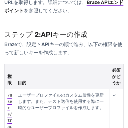
URLを取得します。詳細については、
Braze APIエンド
ポイント
を参照してください。
ステップ 2:APIキーの作成
Brazeで、
設定
>
APIキー
の順で進み、以下の権限を使
って新しいキーを作成します。
必須
権
かど
限
目的
うか
ユーザープロファイルのカスタム属性を更新
✓
/u
します。また、テスト送信を使用する際に一
se
時的なユーザープロファイルを作成します。
r
s/
tr
ac