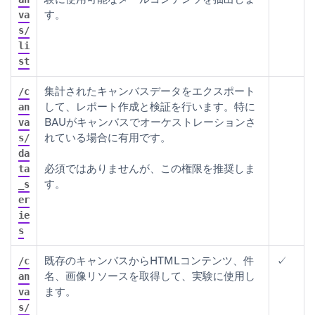
す。
va
s/
li
st
集計されたキャンバスデータをエクスポート
/c
して、レポート作成と検証を行います。特に
an
BAUがキャンバスでオーケストレーションさ
va
れている場合に有用です。
s/
da
必須ではありませんが、この権限を推奨しま
ta
す。
_s
er
ie
s
既存のキャンバスからHTMLコンテンツ、件
✓
/c
名、画像リソースを取得して、実験に使用し
an
ます。
va
s/