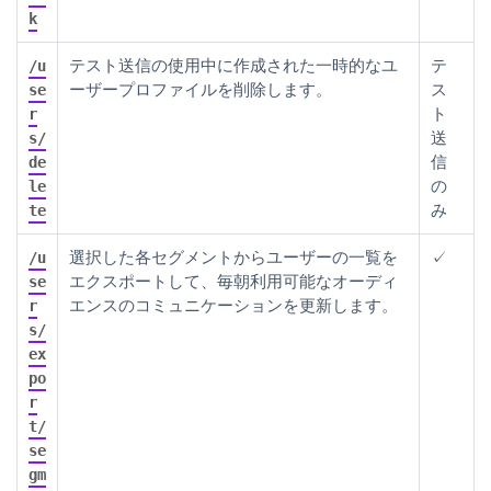
k
テスト送信の使用中に作成された一時的なユ
テ
/u
ーザープロファイルを削除します。
ス
se
ト
r
送
s/
信
de
の
le
み
te
選択した各セグメントからユーザーの一覧を
✓
/u
エクスポートして、毎朝利用可能なオーディ
se
エンスのコミュニケーションを更新します。
r
s/
ex
po
r
t/
se
gm