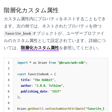
階層化カスタム属性
カスタム属性内にプロパティをネストすることもでき
ます。次の例では、ネストされたプロパティを持つ
オブジェクトが、ユーザープロファイ
favorite_book
ルのカスタム属性として設定されています。詳細につ
いては、
階層化カスタム属性
を参照してください。
1

import
*
as
braze
from
"
@braze/web-sdk
"
;
2

3

const
favoriteBook
=
{
4

title
:
"
The Hobbit
"
,
5

author
:
"
J.R.R. Tolkien
"
,
6

publishing_date
:
"
1937
"
7

};
8

braze
.
getUser
().
setCustomUserAttribute
(
"
favorite_book
"