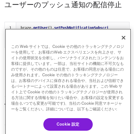
ユーザーのプッシュ通知の配信停止
braze
.
getUser
().
setPushNotificationSubscri
ptionType
(
braze
.
User
.
NotificationSubscript
ionTypes
.
UNSUBSCRIBED
);
この Web サイトでは、Cookie その他のトラッキングテクノロジ
ーを使用して、お客様のWeb エクスペリエンスを向上させ、サ
イトの使用状況を分析し、パーソナライズされたコンテンツをお
客様に提供しています。一部は、当社サイトの機能に不可欠なも
のですが、その他のものは任意で、お客様の同意がある場合にの
み使用されます。Cookie その他のトラッキングテクノロジー
は、お客様のデバイスに保存される場合や、当社および信頼でき
るパートナーによって設置される場合があります。この Web サ
イト上で Cookie その他のトラッキングテクノロジーが使用され
る方法に関する情報を知りたい場合や、お客様の設定を変更する
ユーザー IDを設定す
カスタムイベントを
場合 (いつでも変更が可能です)、当社の Cookie 同意マネージャ
前へ
次へ
る
ログに記録する
ーをご覧ください。詳細については、以下もご確認ください:
Cookie 設定
© Braze. All Rights Reserved
Privacy Policy
Cookie 優先設定