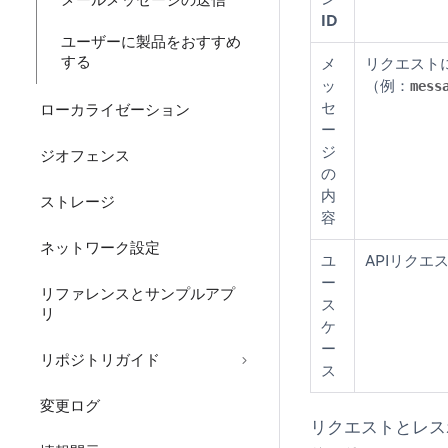
メールメッセージの送信
ID
ユーザーに製品をおすすめ
する
メ
リクエスト
ッ
（例：
mess
セ
ローカライゼーション
ー
ジ
ジオフェンス
の
内
ストレージ
容
ネットワーク設定
ユ
APIリク
ー
リファレンスとサンプルアプ
ス
リ
ケ
ー
リポジトリガイド
ス
変更ログ
リクエストとレス