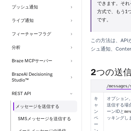
できます。それ
プッシュ通知
方式で、もう1
です。
ライブ通知
フィーチャーフラグ
この方法は、API
分析
シュ通知、Conte
Braze MCPサーバー
2つの送
BrazeAI Decisioning
Studio™
/messages/
REST API
キ
オプション
ャ
送信する場
メッセージを送信する
ン
ーンIDと
me
ペ
ッキングし
SMSメッセージを送信する
ー
ン