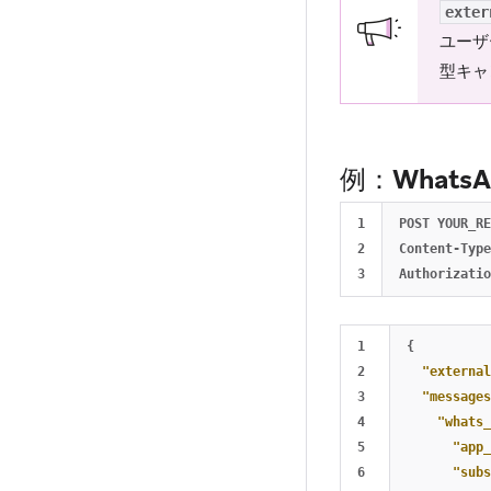
exter
ユーザ
型キャ
例：What
1

POST YOUR_RE
2

Content-Type
1

{
2

"external
3

"messages
4

"whats_
5

"app_
6

"subs