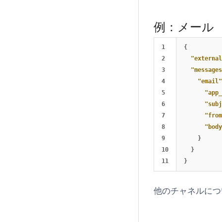
例：メール
1

{
2

"external
3

"messages
4

"email"
5

"app_
6

"subj
7

"from
8

"body
9

}
10

}
}
他のチャネルにつ