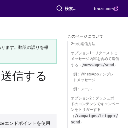
すべて検索
braze.com
このページについて
2つの送信方法
あります。翻訳の誤りを報
オプション1：リクエストに
メッセージ内容を含めて送信
する（
/messages/send
）
を送信する
例：WhatsAppテンプレー
トメッセージ
例：メール
オプション2：ダッシュボー
ドのコンテンツでキャンペー
ンをトリガーする
（
/campaigns/trigger/
send
）
zeエンドポイントを使用