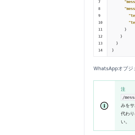
7

"mess
8

"mess
9

"te
10

"te
11

}
12

}
13

}
}
WhatsAppオ
注
/mess
みをサ
代わり
い。