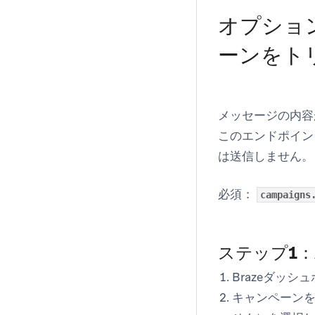
オプショ
ーンをト
メッセージの内容
このエンドポイン
は送信
しません
。
必須：
campaigns
ステップ1：
Brazeダッシ
キャンペーン