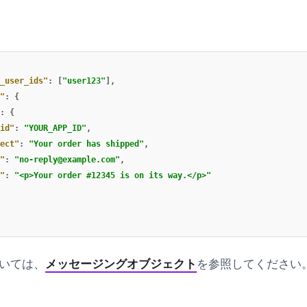
_user_ids"
:
[
"user123"
],
"
:
{
:
{
id"
:
"YOUR_APP_ID"
,
ect"
:
"Your order has shipped"
,
"
:
"
no-reply@example.com
"
,
"
:
"<p>Your order #12345 is on its way.</p>"
いては、
メッセージングオブジェクト
を参照してください