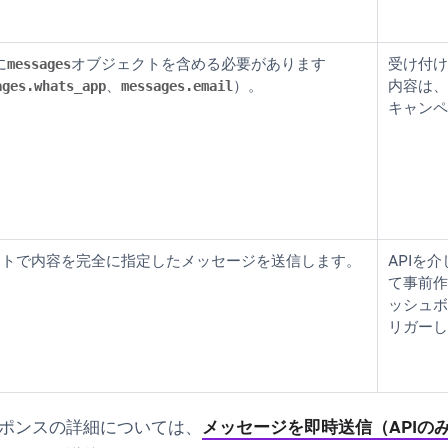
に
オブジェクトを含める必要があります
受け付け
messages
、
）。
内容は、
ages.whats_app
messages.email
キャンペ
エストで内容を完全に指定したメッセージを送信します。
APIを
て事前作
ッシュボ
リガーし
ポンスの詳細については、
メッセージを即時送信（APIの