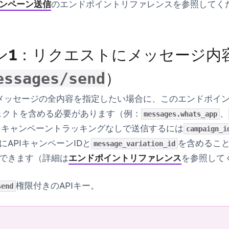
ンペーン送信
のエンドポイントリファレンスを参照してく
ン1：リクエストにメッセージ内
）
essages/send
でメッセージの全内容を指定したい場合に、このエンドポイ
ェクトを含める
必要があります
（例：
、
messages.whats_app
。キャンペーントラッキングなしで送信するには
campaign_i
APIキャンペーンIDと
を含めるこ
message_variation_id
できます（詳細は
エンドポイントリファレンス
を参照して
権限付きのAPIキー。
send