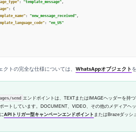
age_type"
:
"template_message"
,
age"
:
{
mplate_name"
:
"new_message_received"
,
mplate_language_code"
:
"en_US"
ブジェクトの完全な仕様については、
WhatsAppオブジェクト
エンドポイントは、TEXTまたはIMAGEヘッダーを持つW
ages/send
ポートしています。DOCUMENT、VIDEO、その他のメディア
に
APIトリガー型キャンペーンエンドポイント
またはBrazeダッ