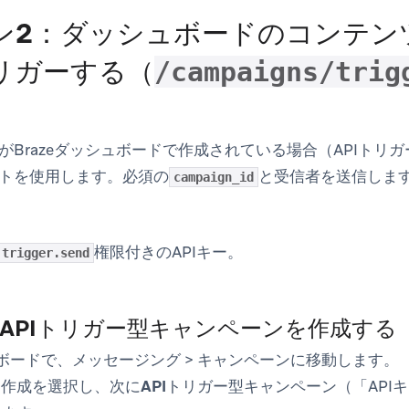
ン2：ダッシュボードのコンテン
リガーする（
/campaigns/trig
がBrazeダッシュボードで作成されている場合（APIトリ
トを使用します。
必須
の
と受信者を送信しま
campaign_id
権限付きのAPIキー。
.trigger.send
APIトリガー型キャンペーンを作成する
ュボードで、
メッセージング
>
キャンペーン
に移動します。
を作成
を選択し、次に
APIトリガー型キャンペーン
（「API