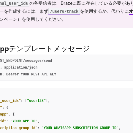
の各受信者は、Brazeに既に存在している必要が
nal_user_ids
ーを作成するには、まず
を使用するか、代わりに
オ
/users/track
ンペーン）を使用してください。
sAppテンプレートメッセージ
ST_ENDPOINT/messages/send

: application/json

_user_ids"
:
[
"user123"
],
"
:
{
app"
:
{
id"
:
"YOUR_APP_ID"
,
cription_group_id"
:
"YOUR_WHATSAPP_SUBSCRIPTION_GROUP_ID"
,