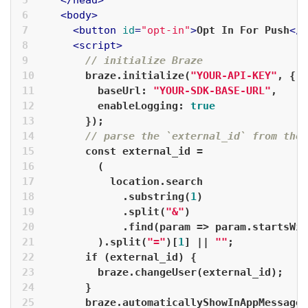
</
head
>
<
body
>
<
button
id
=
"opt-in"
>
Opt In For Push
</
b
<
script
>
// initialize Braze
      braze.initialize(
"YOUR-API-KEY"
, {
baseUrl
: 
"YOUR-SDK-BASE-URL"
,
enableLogging
: 
true
      });
// parse the `external_id` from the 
const
 external_id =
        (
          location.search
            .substring(
1
)
            .split(
"&"
)
            .find(
param
 =>
 param.startsWit
        ).split(
"="
)[
1
] || 
""
;
if
 (external_id) {
        braze.changeUser(external_id);
      }
      braze.automaticallyShowInAppMessages