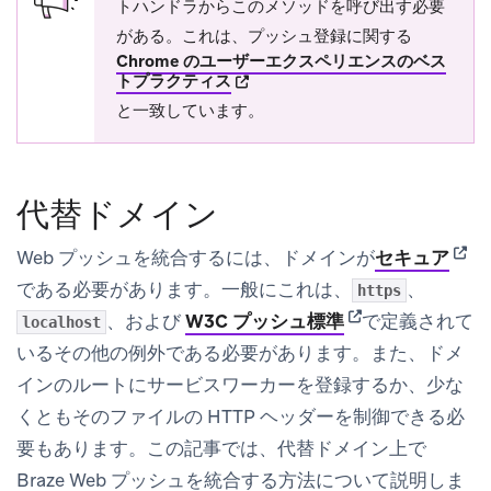
トハンドラからこのメソッドを呼び出す必要
がある。これは、プッシュ登録に関する
Chrome のユーザーエクスペリエンスのベス
(opens in new tab)
トプラクティス
と一致しています。
代替ドメイン
(ope
Web プッシュを統合するには、ドメインが
セキュア
である必要があります。一般にこれは、
、
https
(opens in new tab
、および
W3C プッシュ標準
で定義されて
localhost
いるその他の例外である必要があります。また、ドメ
インのルートにサービスワーカーを登録するか、少な
くともそのファイルの HTTP ヘッダーを制御できる必
要もあります。この記事では、代替ドメイン上で
Braze Web プッシュを統合する方法について説明しま