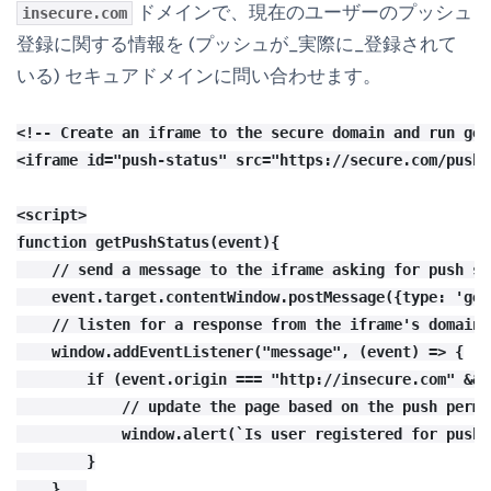
ドメインで、現在のユーザーのプッシュ
insecure.com
登録に関する情報を (プッシュが_実際に_登録されて
いる) セキュアドメインに問い合わせます。
<!-- Create an iframe to the secure domain and run get
<iframe id="push-status" src="https://secure.com/push-
<script>

function getPushStatus(event){

    // send a message to the iframe asking for push sta
    event.target.contentWindow.postMessage({type: 'get
    // listen for a response from the iframe's domain

    window.addEventListener("message", (event) => {

        if (event.origin === "http://insecure.com" && 
            // update the page based on the push permi
            window.alert(`Is user registered for push?
        }

    }   
