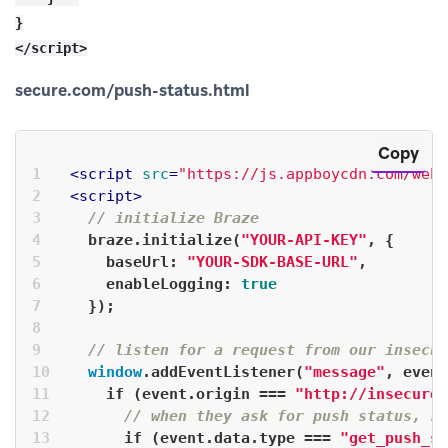
}

secure.com/push-status.html
Copy
<
script
src
=
"https://js.appboycdn.com/web
<
script
>
// initialize Braze
  braze.initialize(
"YOUR-API-KEY"
, {
baseUrl
: 
"YOUR-SDK-BASE-URL"
,
enableLogging
: 
true
  });
// listen for a request from our insecur
window
.addEventListener(
"message"
, event
if
 (event.origin === 
"http://insecure.
// when they ask for push status, re
if
 (event.data.type === 
"get_push_st