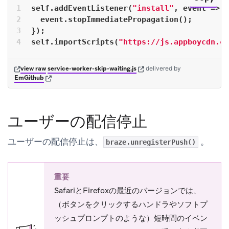
self.addEventListener(
"install"
, event => {
  event.stopImmediatePropagation();
});
self.importScripts(
"https://js.appboycdn.co
(opens in new tab)
(opens in new tab)
view raw
service-worker-skip-waiting.js
delivered
by
(opens in new tab)
EmGithub
ユーザーの配信停止
ユーザーの配信停止は、
。
braze.unregisterPush()
重要
SafariとFirefoxの最近のバージョンでは、
（ボタンをクリックするハンドラやソフトプ
ッシュプロンプトのような）短時間のイベン