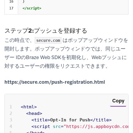
16

}
</script>
ステップ2:プッシュを登録する
この時点で、
はポップアップウィンドウを
secure.com
開封します。ポップアップウィンドウでは、同じユー
ザー IDのBraze Web SDKを初期化し、Webプッシュに
対するユーザーの権限をリクエストできます。
https://secure.com/push-registration.html
Copy
<
html
>
<
head
>
<
title
>
Opt-In for Push
</
title
>
<
script
src
=
"https://js.appboycdn.com/