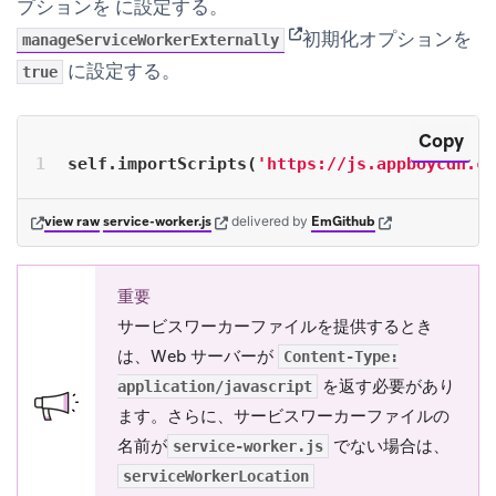
プションを に設定する。
(opens in new tab)
初期化オプションを
manageServiceWorkerExternally
に設定する。
true
Copy
self.importScripts(
'https://js.appboycdn.co
(opens in new tab)
(opens in new tab)
(opens in new tab)
view raw
service-worker.js
delivered
by
EmGithub
重要
サービスワーカーファイルを提供するとき
は、Web サーバーが
Content-Type:
を返す必要があり
application/javascript
ます。さらに、サービスワーカーファイルの
名前が
でない場合は、
service-worker.js
serviceWorkerLocation