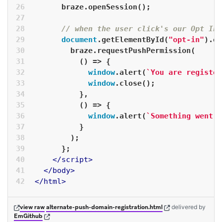
      braze.openSession();
// when the user click's our Opt In 
document
.getElementById(
"opt-in"
).on
        braze.requestPushPermission(
()
 =>
 {
window
.alert(
`You are register
window
.close();
          },
          () => {
window
.alert(
`Something went w
          }
        );
      };
</
script
>
</
body
>
</
html
>
(opens in new tab)
(opens in new tab)
view raw
alternate-push-domain-registration.html
delivered
by
(opens in new tab)
EmGithub