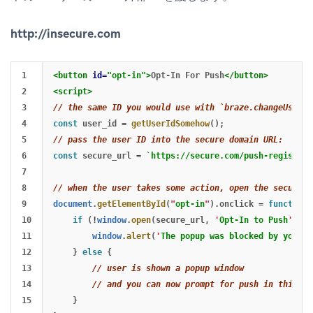
http://insecure.com
1

<button
id=
"opt-in"
>
Opt-In For Push
</button>
2

<script>
3

// the same ID you would use with `braze.changeUser`:
4

const
user_id
=
getUserIdSomehow
();
5

// pass the user ID into the secure domain URL:
6

const
secure_url
=
`https://secure.com/push-registrat
7

8

// when the user takes some action, open the secure U
9

document
.
getElementById
(
"
opt-in
"
).
onclick
=
function
(
10

if 
(
!
window
.
open
(
secure_url
,
'
Opt-In to Push
'
,
'
h
11

window
.
alert
(
'
The popup was blocked by your b
12

}
else
{
13

// user is shown a popup window
14

// and you can now prompt for push in this wi
15

}