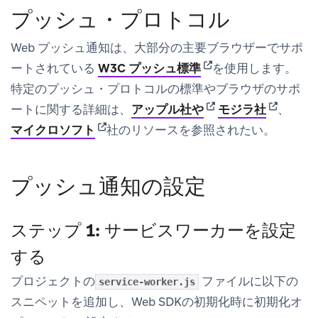
プッシュ・プロトコル
Web プッシュ通知は、大部分の主要ブラウザーでサポ
(opens in new tab)
ートされている
W3C プッシュ標準
を使用します。
特定のプッシュ・プロトコルの標準やブラウザのサポ
(opens in new tab)
(opens in
ートに関する詳細は、
アップル社や
モジラ社
、
(opens in new tab)
マイクロソフト
社のリソースを参照されたい。
プッシュ通知の設定
ステップ 1: サービスワーカーを設定
する
プロジェクトの
ファイルに以下の
service-worker.js
スニペットを追加し、Web SDKの初期化時に初期化オ