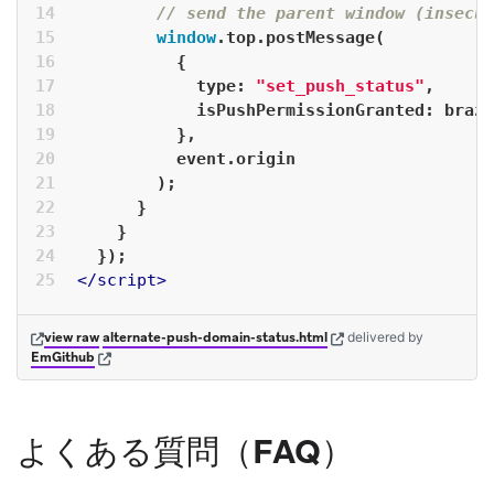
// send the parent window (insecur
window
.top.postMessage(
          {
type
: 
"set_push_status"
,
isPushPermissionGranted
: braze
          },
          event.origin
        );
      }
    }
  });
</
script
>
(opens in new tab)
(opens in new tab)
view raw
alternate-push-domain-status.html
delivered
by
(opens in new tab)
EmGithub
よくある質問（FAQ）