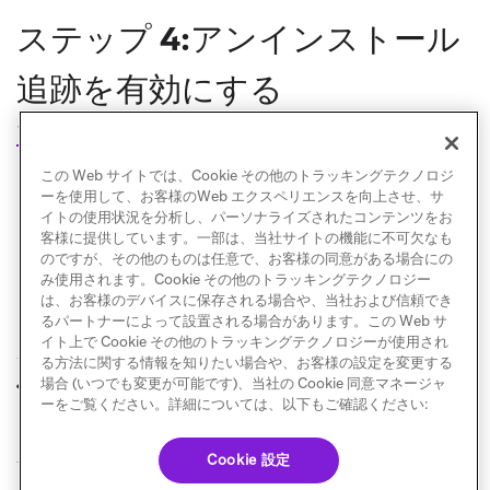
ステップ 4:アンインストール
追跡を有効にする
アンインストール追跡を有効にする
手順に従ってくだ
さい。
この Web サイトでは、Cookie その他のトラッキングテクノロジ
ーを使用して、お客様のWeb エクスペリエンスを向上させ、サ
イトの使用状況を分析し、パーソナライズされたコンテンツをお
客様に提供しています。一部は、当社サイトの機能に不可欠なも
のですが、その他のものは任意で、お客様の同意がある場合にの
み使用されます。Cookie その他のトラッキングテクノロジー
は、お客様のデバイスに保存される場合や、当社および信頼でき
るパートナーによって設置される場合があります。この Web サ
イト上で Cookie その他のトラッキングテクノロジーが使用され
る方法に関する情報を知りたい場合や、お客様の設定を変更する
位置情報の追跡
iOS SDKのトラッキ
場合 (いつでも変更が可能です)、当社の Cookie 同意マネージャ
前へ
次へ
ングを無効にする
ーをご覧ください。詳細については、以下もご確認ください:
Cookie 設定
© Braze. All Rights Reserved
Privacy Policy
Cookie 優先設定