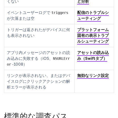
くない
と分析
イベントユーザーログで
配信のトラブルシ
triggers
が欠落または空
ューティング
トリガーは返されたがデバイスに何
プラットフォーム
も表示されない
固有の表示トラブ
ルシューティング
アプリ内メッセージのアセットの読
アセットの読み込
み込みに失敗する（iOS、
み（Swiftタブ）
NSURLErr
-1008）
or
リンクが表示されない、またはデバ
無効なリンク設定
イスログにクリックアクションの解
析エラーが表示される
標準的な調査パス