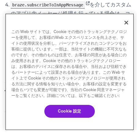
(opens in new tab)
を介してカスタム
braze.subscribeToInAppMessage
のアプリ内メッセージ処理を行っている場合は、コ
ールバックが表示を抑制していないことを確認して
ください。
カスタマイズ
を参照してください。
この Web サイトでは、Cookie その他のトラッキングテクノロジ
ーを使用して、お客様のWeb エクスペリエンスを向上させ、サ
イトの使用状況を分析し、パーソナライズされたコンテンツをお
客様に提供しています。一部は、当社サイトの機能に不可欠なも
のですが、その他のものは任意で、お客様の同意がある場合にの
み使用されます。Cookie その他のトラッキングテクノロジー
は、お客様のデバイスに保存される場合や、当社および信頼でき
るパートナーによって設置される場合があります。この Web サ
イト上で Cookie その他のトラッキングテクノロジーが使用され
る方法に関する情報を知りたい場合や、お客様の設定を変更する
条件付きでメッセー
場合 (いつでも変更が可能です)、当社の Cookie 同意マネージャ
前へ
ジを表示する
ーをご覧ください。詳細については、以下もご確認ください:
Cookie 設定
© Braze. All Rights Reserved
Privacy Policy
Cookie 優先設定