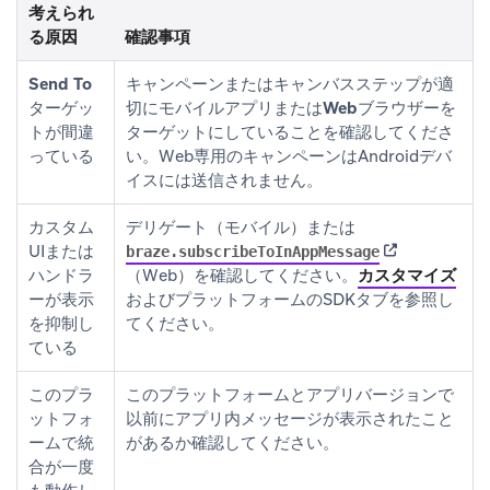
考えられ
る原因
確認事項
Send To
キャンペーンまたはキャンバスステップが適
ターゲッ
切に
モバイルアプリ
または
Webブラウザー
を
トが間違
ターゲットにしていることを確認してくださ
っている
い。Web専用のキャンペーンはAndroidデバ
イスには送信されません。
カスタム
デリゲート（モバイル）または
(opens in new
UIまたは
braze.subscribeToInAppMessage
ハンドラ
（Web）を確認してください。
カスタマイズ
ーが表示
およびプラットフォームのSDKタブを参照し
を抑制し
てください。
ている
このプラ
このプラットフォームとアプリバージョンで
ットフォ
以前にアプリ内メッセージが表示されたこと
ームで統
があるか確認してください。
合が一度