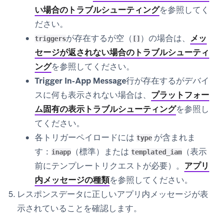
い場合のトラブルシューティング
を参照してく
ださい。
が存在するが空（
）の場合は、
メッ
triggers
[]
セージが返されない場合のトラブルシューティ
ング
を参照してください。
Trigger In-App Message
行が存在するがデバイ
スに何も表示されない場合は、
プラットフォー
ム固有の表示トラブルシューティング
を参照し
てください。
各トリガーペイロードには
が含まれま
type
す：
（標準）または
（表示
inapp
templated_iam
前にテンプレートリクエストが必要）。
アプリ
内メッセージの種類
を参照してください。
レスポンスデータに正しいアプリ内メッセージが表
示されていることを確認します。