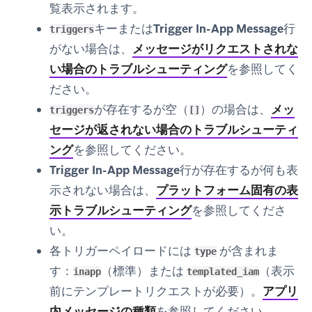
覧表示されます。
キーまたは
Trigger In-App Message
行
triggers
がない場合は、
メッセージがリクエストされな
い場合のトラブルシューティング
を参照してく
ださい。
が存在するが空（
）の場合は、
メッ
triggers
[]
セージが返されない場合のトラブルシューティ
ング
を参照してください。
Trigger In-App Message
行が存在するが何も表
示されない場合は、
プラットフォーム固有の表
示トラブルシューティング
を参照してくださ
い。
各トリガーペイロードには
が含まれま
type
す：
（標準）または
（表示
inapp
templated_iam
前にテンプレートリクエストが必要）。
アプリ
内メッセージの種類
を参照してください。