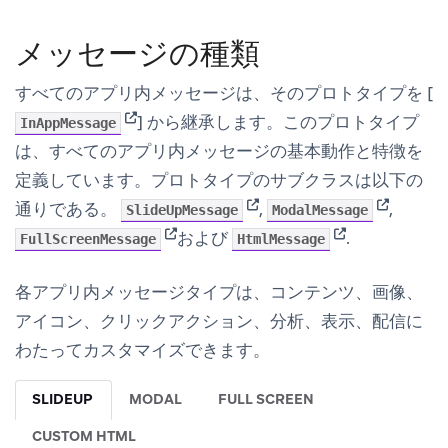
メッセージの種類
すべてのアプリ内メッセージは、そのプロトタイプを [
(opens in new tab)
] から継承します。このプロトタイプ
InAppMessage
は、すべてのアプリ内メッセージの基本動作と特徴を
定義しています。プロトタイプのサブクラスは以下の
(opens in new tab)
(opens in
通りである。
,
,
SlideUpMessage
ModalMessage
(opens in new tab)
(opens in new t
および
.
FullScreenMessage
HtmlMessage
各アプリ内メッセージタイプは、コンテンツ、画像、
アイコン、クリックアクション、分析、表示、配信に
わたってカスタマイズできます。
SLIDEUP
MODAL
FULL SCREEN
CUSTOM HTML