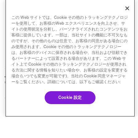
キーと値のペアでメッセージのスタイルをカスタマ
イズし
、ブランドの見た目に合わせるのだ。
この Web サイトでは、Cookie その他のトラッキングテクノロジ
ーを使用して、お客様のWeb エクスペリエンスを向上させ、サ
イトの使用状況を分析し、パーソナライズされたコンテンツをお
客様に提供しています。一部は、当社サイトの機能に不可欠なも
のですが、その他のものは任意で、お客様の同意がある場合にの
み使用されます。Cookie その他のトラッキングテクノロジー
は、お客様のデバイスに保存される場合や、当社および信頼でき
るパートナーによって設置される場合があります。この Web サ
イト上で Cookie その他のトラッキングテクノロジーが使用され
る方法に関する情報を知りたい場合や、お客様の設定を変更する
チュートリアル:
メッセージングをカ
場合 (いつでも変更が可能です)、当社の Cookie 同意マネージャ
前へ
次へ
Content Cards受信トレイ
スタマイズする
ーをご覧ください。詳細については、以下もご確認ください:
Cookie 設定
© Braze. All Rights Reserved
Privacy Policy
Cookie 優先設定