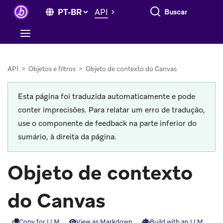
Buscar tudo
API
API
>
Objetos e filtros
>
Objeto de contexto do Canvas
Esta página foi traduzida automaticamente e pode
conter imprecisões. Para relatar um erro de tradução,
use o componente de feedback na parte inferior do
sumário, à direita da página.
Objeto de contexto
do Canvas
Copy for LLM
View as Markdown
Build with an LLM