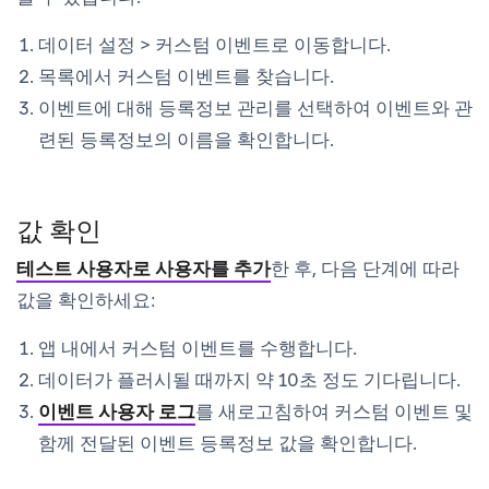
데이터 설정
>
커스텀 이벤트
로 이동합니다.
목록에서 커스텀 이벤트를 찾습니다.
이벤트에 대해
등록정보 관리
를 선택하여 이벤트와 관
련된 등록정보의 이름을 확인합니다.
값 확인
테스트 사용자로 사용자를 추가
한 후, 다음 단계에 따라
값을 확인하세요:
앱 내에서 커스텀 이벤트를 수행합니다.
데이터가 플러시될 때까지 약 10초 정도 기다립니다.
이벤트 사용자 로그
를 새로고침하여 커스텀 이벤트 및
함께 전달된 이벤트 등록정보 값을 확인합니다.