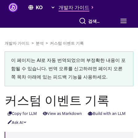
개발자 가이드
전체 검색
개발자 가이드
>
분석
>
커스텀 이벤트 기록
이 페이지는 AI로 자동 번역되었으며 부정확한 내용이 포
함될 수 있습니다. 번역 오류를 신고하려면 페이지 오른
쪽 목차 아래에 있는 피드백 기능을 사용하세요.
커스텀 이벤트 기록
Copy for LLM
View as Markdown
Build with an LLM
Ask AI