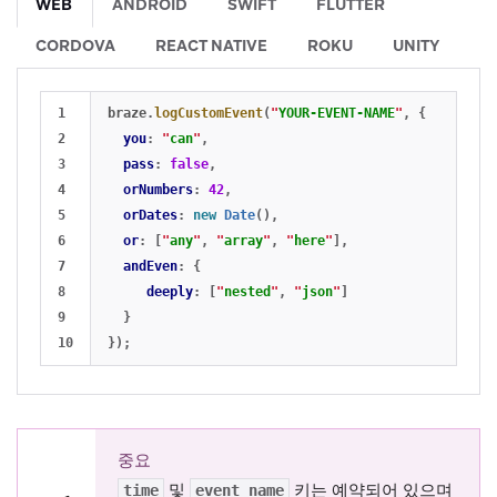
WEB
ANDROID
SWIFT
FLUTTER
CORDOVA
REACT NATIVE
ROKU
UNITY
1

braze
.
logCustomEvent
(
"
YOUR-EVENT-NAME
"
,
{
2

you
:
"
can
"
,
3

pass
:
false
,
4

orNumbers
:
42
,
5

orDates
:
new
Date
(),
6

or
:
[
"
any
"
,
"
array
"
,
"
here
"
],
7

andEven
:
{
8

deeply
:
[
"
nested
"
,
"
json
"
]
9

}
});
중요
및
키는 예약되어 있으며
time
event_name