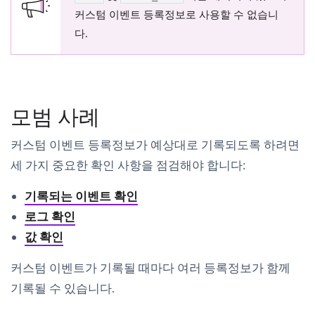
커스텀 이벤트 등록정보로 사용할 수 없습니
다.
모범 사례
커스텀 이벤트 등록정보가 예상대로 기록되도록 하려면
세 가지 중요한 확인 사항을 점검해야 합니다:
기록되는 이벤트 확인
로그 확인
값 확인
커스텀 이벤트가 기록될 때마다 여러 등록정보가 함께
기록될 수 있습니다.