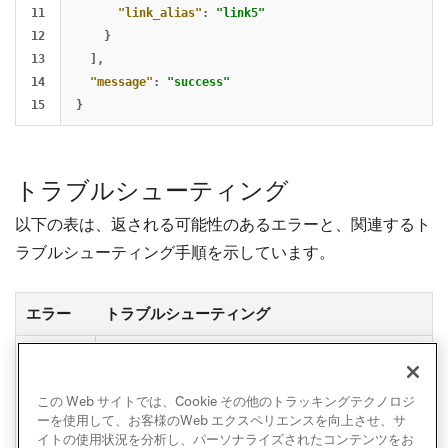
11

"link_alias"
:
"link5"
12

}
13

],
14

"message"
:
"success"
}
トラブルシューティング
以下の表は、返される可能性のあるエラーと、関連するト
ラブルシューティング手順を示しています。
エラー
トラブルシューティング
キャンバスAPI IDはAPI識別子である必要があ
Missin
ります。これは
キャンバス一覧エクスポートエ
g/Inval
ンドポイント
を使用するか、ダッシュボードに
id キャ
この Web サイトでは、Cookie その他のトラッキングテクノロジ
ーを使用して、お客様のWeb エクスペリエンスを向上させ、サ
ログインして確認できます。
ンバス I
イトの使用状況を分析し、パーソナライズされたコンテンツをお
D