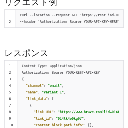
リクエスト例
1

curl --location --request GET 'https://rest.iad-01.bra
レスポンス
1

Content-Type:
application/json
2

Authorization:
Bearer
YOUR-REST-API-KEY
3

{
4

"channel"
:
"email"
,
5

"name"
:
"Variant 1"
,
6

"link_data"
:
[
7

{
8

"link_URL"
:
"https://www.braze.com?lid=014tk4e0
9

"link_id"
:
"014tk4e0kg97"
,
10

"content_block_path_info"
:
[],