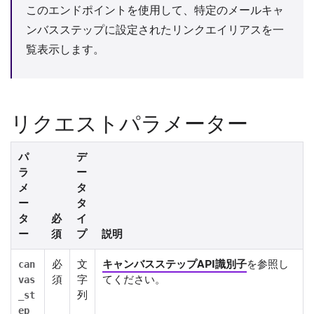
このエンドポイントを使用して、特定のメールキャ
ンバスステップに設定されたリンクエイリアスを一
覧表示します。
リクエストパラメーター
パ
デ
ラ
ー
メ
タ
ー
タ
タ
必
イ
ー
須
プ
説明
必
文
キャンバスステップAPI識別子
を参照し
can
須
字
てください。
vas
列
_st
ep_