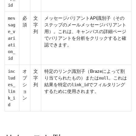
id
必
文
メッセージバリアントAPI識別子（その
mes
須
字
ステップのメールメッセージバリアント
sag
列
用）。これは、
キャンバスの詳細
ページ
e_v
で
バリアントを分析
をクリックすると確
ari
認できます。
ati
on_
id
オ
文
特定のリンク識別子（Brazeによって割
inc
プ
字
り当てられたもの）または
。これは
lud
null
シ
列
結果を特定の
でフィルタリング
es_
link_id
ョ
するために使用されます。
lin
ン
k_i
d