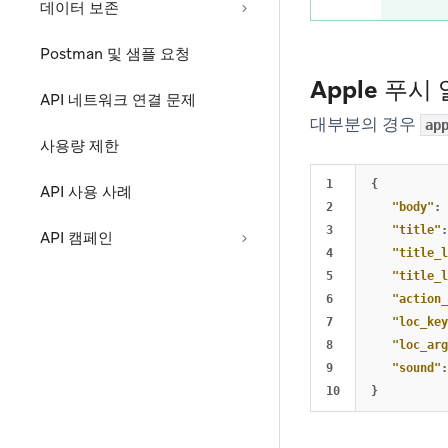
데이터 보존
Postman 및 샘플 요청
Apple 푸
API 네트워크 연결 문제
대부분의 경우
ap
사용량 제한
1

{
API 사용 사례
2

"body"
:
3

"title"
:
API 캠페인
4

"title_l
5

"title_l
6

"action_
7

"loc_key
8

"loc_arg
9

"sound"
:
}