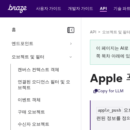
사용자 가이드
개발자 가이드
API
기술 파
홈
API
>
오브젝트 및 필
엔드포인트
이 페이지는 AI
쪽 목차 아래에 
오브젝트 및 필터
캔버스 컨텍스트 객체
Appl
연결된 오디언스 필터 및 오
브젝트
Copy for LLM
이벤트 객체
오
apple_push
구매 오브젝트
련된 정보를 정
수신자 오브젝트