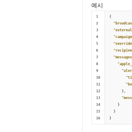
예시
1

{
2

"broadcas
3

"external
4

"campaign
5

"override
6

"recipien
7

"messages
8

"apple_
9

"aler
10

"ti
11

"bo
12

},
13

"mess
14

}
15

}
}