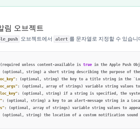
시 알림 오브젝트
오브젝트에서
를 문자열로 지정할 수 있습니
ple_push
alert
(required
unless
content-available
is
true
in
the
Apple
Push
Obj
(optional
,
string)
a
short
string
describing
the
purpose
of
the
oc_key"
:
(optional
,
string)
the
key
to
a
title
string
in
the
`Lo
oc_args"
:
(optional
,
array
of
strings)
variable
string
values
to
loc_key"
:
(optional
,
string)
if
a
string
is
specified
,
the
syste
"
:
(optional
,
string)
a
key
to
an
alert-message
string
in
a
Loca
s"
:
(optional
,
array
of
strings)
variable
string
values
to
appea
(optional
,
string)
the
location
of
a
custom
notification
sound