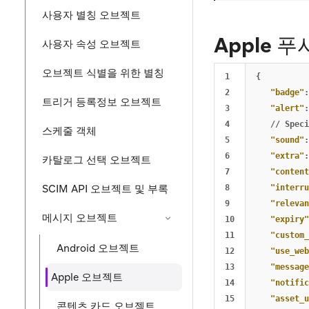
사용자 별칭 오브젝트
Apple 
사용자 속성 오브젝트
오브젝트 식별을 위한 별칭
1

{
2

"badge"
:
트리거 등록정보 오브젝트
3

"alert"
:
4

//
Speci
스케줄 객체
5

"sound"
:
6

"extra"
:
카탈로그 선택 오브젝트
7

"content
SCIM API 오브젝트 및 부록
8

"interru
9

"relevan
메시지 오브젝트
10

"expiry"
11

"custom_
Android 오브젝트
12

"use_web
13

"message
Apple 오브젝트
14

"notific
15

"asset_u
콘텐츠 카드 오브젝트