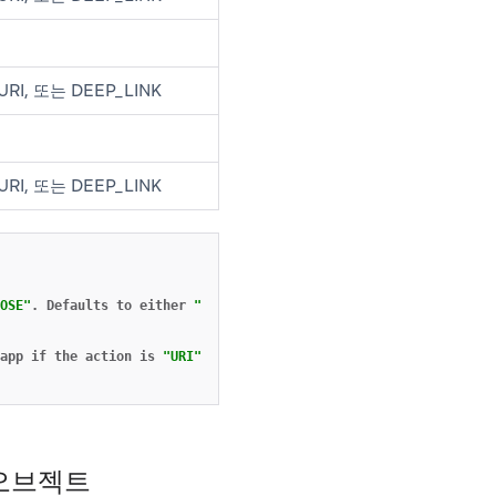
URI, 또는 DEEP_LINK
URI, 또는 DEEP_LINK
OSE"
.
Defaults
to
either
"OPEN_APP"
or
"CLOSE"
depending
on
the
app
if
the
action
is
"URI"
,
defaults
to
true
 오브젝트