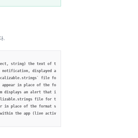
다.
ect
,
string)
the
text
of
the
alert
message
,
notification
,
displayed
as
part
of
the
Apple
Watch
notification
calizable.strings`
file
for
the
current
localization
,
appear
in
place
of
the
format
specifiers
in
title_loc_key
,
m
displays
an
alert
that
includes
the
Close
and
View
buttons
,
th
lizable.strings
file
for
the
current
localization
,
r
in
place
of
the
format
specifiers
in
loc_key
,
within
the
app
(live
activities
only)
,