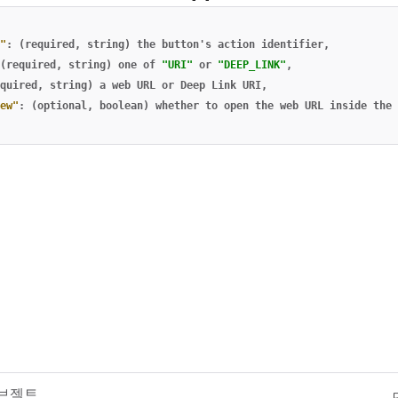
"
:
(required
,
string)
the
button's
action
identifier
,
(required
,
string)
one
of
"URI"
or
"DEEP_LINK"
,
quired
,
string)
a
web
URL
or
Deep
Link
URI
,
ew"
:
(optional
,
boolean)
whether
to
open
the
web
URL
inside
the
오브젝트