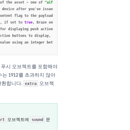
of
the
asset
-
one
of
"aif"
,
"gif"
,
"jpg"
,
"m4a"
,
"mp3"
,
"mp4"
,
device
after
you've
issued
it
,
send
another
notification
with
t
ontent
flag
to
the
payload
and
sets
it
to
1
.
The
mutable-content
,
if
set
to
true
,
Braze
only
sends
this
push
to
a
user's
most
re
for
displaying
push
action
buttons
,
ction
buttons
to
display
,
value
using
an
integer
between
1
and
10
;
use
10
for
immediate
de
le 푸시 오브젝트를 포함해야
는 1912를 초과하지 않아
 반환합니다.
오브젝
extra
오브젝트에
문
rt
sound