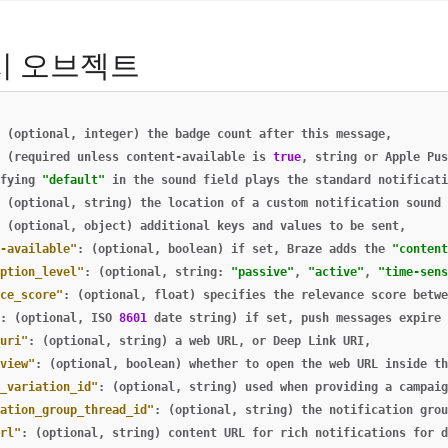
푸시 오브젝트
(optional
,
integer)
the
badge
count
after
this
message
,
(required
unless
content-available
is
true
,
string
or
Apple
Pus
fying
"default"
in
the
sound
field
plays
the
standard
notificati
(optional
,
string)
the
location
of
a
custom
notification
sound
(optional
,
object)
additional
keys
and
values
to
be
sent
,
-available"
:
(optional
,
boolean)
if
set
,
Braze
adds
the
"content
ption_level"
:
(optional
,
string:
"passive"
,
"active"
,
"time-sens
ce_score"
:
(optional
,
float)
specifies
the
relevance
score
betwe
:
(optional
,
ISO
8601
date
string)
if
set
,
push
messages
expire
uri"
:
(optional
,
string)
a
web
URL
,
or
Deep
Link
URI
,
view"
:
(optional
,
boolean)
whether
to
open
the
web
URL
inside
th
_variation_id"
:
(optional
,
string)
used
when
providing
a
campaig
ation_group_thread_id"
:
(optional
,
string)
the
notification
grou
rl"
:
(optional
,
string)
content
URL
for
rich
notifications
for
d