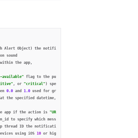
h
Alert
Object)
the
notification
message
,
on
sound
within
the
app
,
-available"
flag
to
the
push
payload
,
itive"
,
or
"critical"
)
specifies
the
interruption
level
passed
(
en
0.0
and
1.0
used
for
grouping
notification
summaries
(iOS
15
+
at
the
specified
datetime
,
e
app
if
the
action
is
"URI"
,
defaults
to
true
,
n_id
to
specify
which
message
variation
this
message
should
be
t
p
thread
ID
the
notification
is
sent
with
,
evices
using
iOS
10
or
higher
,