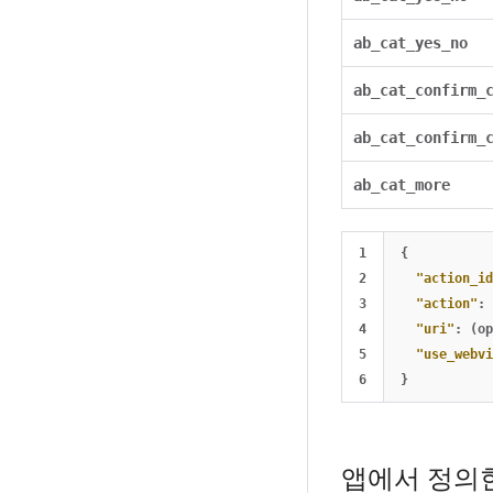
ab_cat_yes_no
ab_cat_confirm_
ab_cat_confirm_
ab_cat_more
1

{
2

"action_id
3

"action"
:
4

"uri"
:
(op
5

"use_webvi
}
앱에서 정의한