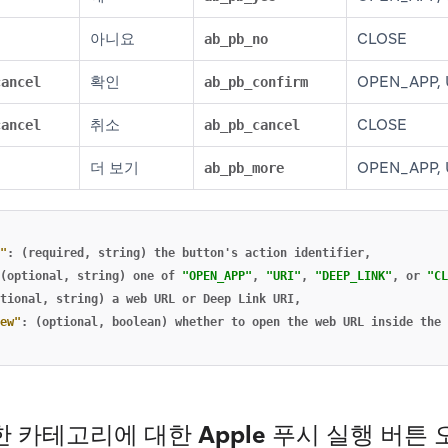
아니요
CLOSE
ab_pb_no
확인
OPEN_APP, 
cancel
ab_pb_confirm
취소
CLOSE
cancel
ab_pb_cancel
더 보기
OPEN_APP, 
ab_pb_more
"
:
(required
,
string)
the
button's
action
identifier
,
(optional
,
string)
one
of
"OPEN_APP"
,
"URI"
,
"DEEP_LINK"
,
or
"CL
tional
,
string)
a
web
URL
or
Deep
Link
URI
,
ew"
:
(optional
,
boolean)
whether
to
open
the
web
URL
inside
the
 카테고리에 대한 Apple 푸시 실행 버튼