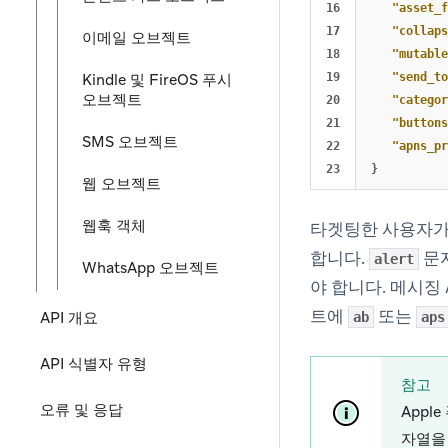
16

"asset_f
17

"collaps
이메일 오브젝트
18

"mutable
Kindle 및 FireOS 푸시
19

"send_to
오브젝트
20

"categor
21

"buttons
SMS 오브젝트
22

"apns_pr
}
웹 오브젝트
웹훅 객체
타겟팅한 사용자가
합니다.
문
alert
WhatsApp 오브젝트
야 합니다. 메시징
트에
또는
API 개요
ab
aps
API 식별자 유형
참고
오류 및 응답
App
자열을