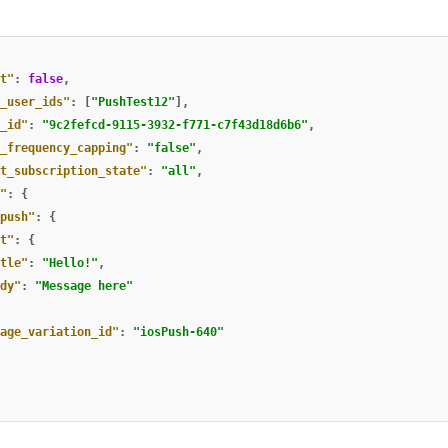
t"
:
false
,
_user_ids"
:
[
"PushTest12"
],
_id"
:
"9c2fefcd-9115-3932-f771-c7f43d18d6b6"
,
_frequency_capping"
:
"false"
,
t_subscription_state"
:
"all"
,
"
:
{
push"
:
{
t"
:
{
tle"
:
"Hello!"
,
dy"
:
"Message here"
age_variation_id"
:
"iosPush-640"