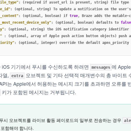
ile_type"
:
(required
if
asset_url
is
present
,
string)
file
type
e_id"
:
(optional
,
string)
To
update
a
notification
on
the
user's
_content"
:
(optional
,
boolean)
if
true
,
Braze
adds
the
mutable-c
_most_recent_device_only"
:
(optional
,
boolean)
defaults
to
false
y"
:
(optional
,
string)
the
iOS
notification
category
identifier
"
:
(optional
,
array
of
Apple
push
action
button
objects)
push
a
iority"
:
(optional
,
integer)
override
the
default
apns_priority
 iOS 기기에서 푸시를 수신하도록 하려면
에 App
messages
자열,
오브젝트 및 기타 선택적 매개변수의 총 바이트 수
extra
 API는 Apple에서 허용하는 메시지 크기를 초과하면 오류를
키가 포함된 메시지는 거부됩니다.
le 푸시 오브젝트를 라이브 활동 페이로드의 일부로 전송하는 경우
ale
 포함해야 합니다.