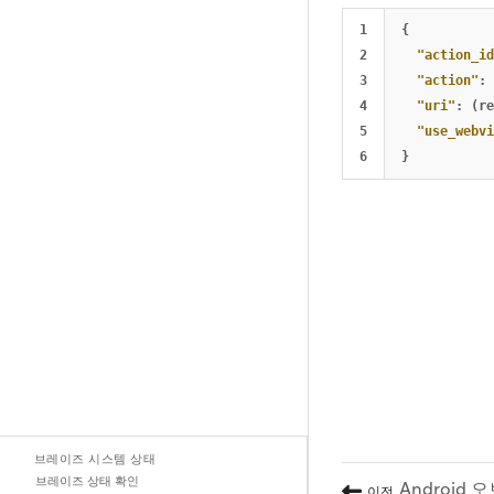
1

{
2

"action_id
3

"action"
:
4

"uri"
:
(re
5

"use_webvi
}
브레이즈 시스템 상태
브레이즈 상태 확인
Android 
이전