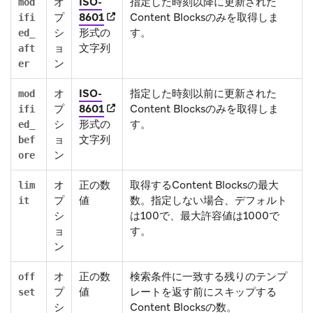
オ
ISO-
指定した時刻以降に更新された
mod
(opens in new tab)
プ
8601
Content Blocksのみを取得しま
ifi
シ
形式の
す。
ed_
ョ
文字列
aft
ン
er
オ
ISO-
指定した時刻以前に更新された
mod
(opens in new tab)
プ
8601
Content Blocksのみを取得しま
ifi
シ
形式の
す。
ed_
ョ
文字列
bef
ン
ore
オ
正の数
取得するContent Blocksの最大
lim
プ
値
数。指定しない場合、デフォルト
it
シ
は100で、最大許容値は1000で
ョ
す。
ン
オ
正の数
検索条件に一致する残りのテンプ
off
プ
値
レートを返す前にスキップする
set
シ
Content Blocksの数。