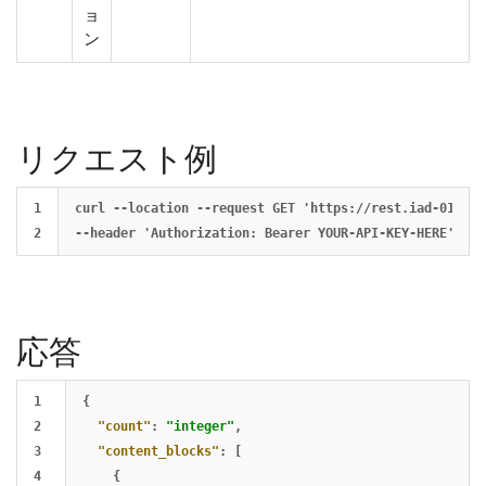
ョ
ン
リクエスト例
1

curl --location --request GET 'https://rest.iad-01.bra
応答
1

{
2

"count"
:
"integer"
,
3

"content_blocks"
:
[
4

{