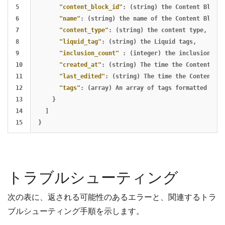
5

"content_block_id"
:
(string)
the
Content
Block
6

"name"
:
(string)
the
name
of
the
Content
Block
,
7

"content_type"
:
(string)
the
content
type
,
html
8

"liquid_tag"
:
(string)
the
Liquid
tags
,
9

"inclusion_count"
:
(integer)
the
inclusion
cou
10

"created_at"
:
(string)
The
time
the
Content
Blo
11

"last_edited"
:
(string)
The
time
the
Content
Bl
12

"tags"
:
(array)
An
array
of
tags
formatted
as
s
13

}
14

]
}
トラブルシューティング
次の表に、返される可能性のあるエラーと、関連するトラ
ブルシューティング手順を示します。