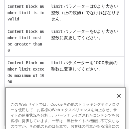
パラメーターは0より大きい
Content Block nu
limit
整数（正の数値）でなければなりま
mber limit is in
せん。
valid
パラメーターを0より大きい
Content Block nu
limit
整数に変更してください。
mber limit must
be greater than
0
パラメーターを1000未満の
Content Block nu
limit
整数に変更してください。
mber limit excee
ds maximum of 10
00
パラメーターは0より大きい
Offset is invali
offset
整数でなければなりません。
d
この Web サイトでは、Cookie その他のトラッキングテクノロジ
ーを使用して、お客様のWeb エクスペリエンスを向上させ、サ
パラメーターを0より大きい
Offset must be g
offset
イトの使用状況を分析し、パーソナライズされたコンテンツをお
整数に変更してください。
reater than 0
客様に提供しています。一部は、当社サイトの機能に不可欠なも
のですが、その他のものは任意で、お客様の同意がある場合にの