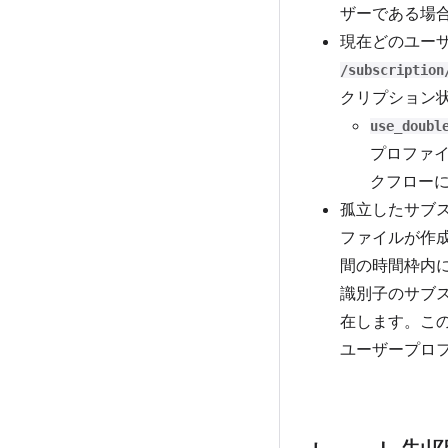
ザーである場
現在どのユー
/subscription
クリプション
use_doubl
プロファ
クフロー
孤立したサブ
ファイルが作
間の時間枠内
識別子のサブ
在します。こ
ユーザープロ