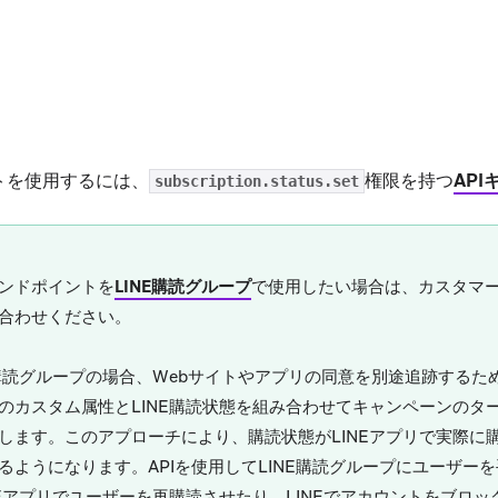
ens in new tab)
トを使用するには、
権限を持つ
API
subscription.status.set
ンドポイントを
LINE購読グループ
で使用したい場合は、カスタマ
合わせください。
E購読グループの場合、Webサイトやアプリの同意を別途追跡する
のカスタム属性とLINE購読状態を組み合わせてキャンペーンのタ
します。このアプローチにより、購読状態がLINEアプリで実際に
るようになります。APIを使用してLINE購読グループにユーザーを手
NEアプリでユーザーを再購読させたり、LINEでアカウントをブロ