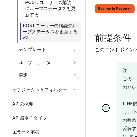
POST: ユーザーの購読
グループステータスを更
(op
See me in Postman
新する
POST:ユーザーの購読グル
ープステータスを更新する
前提条件
v2
テンプレート
このエンドポイン
ユーザーデータ
注
翻訳
このエ
お問い
オブジェクトとフィルター
LIN
APIの概要
し、そ
API識別子タイプ
お勧め
反映す
エラーと応答
はLI