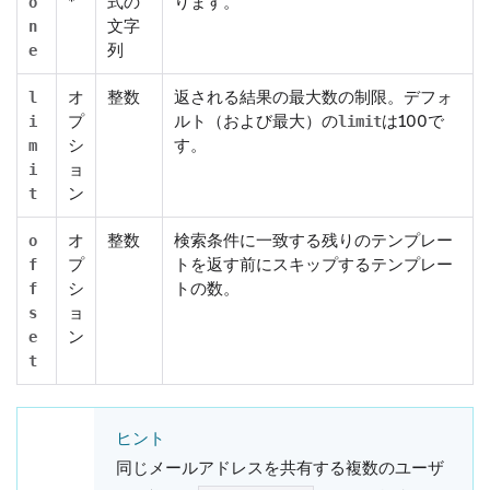
*
式の
ります。
o
文字
n
列
e
オ
整数
返される結果の最大数の制限。デフォ
l
プ
ルト（および最大）の
は100で
i
limit
シ
す。
m
ョ
i
ン
t
オ
整数
検索条件に一致する残りのテンプレー
o
プ
トを返す前にスキップするテンプレー
f
シ
トの数。
f
ョ
s
ン
e
t
ヒント
同じメールアドレスを共有する複数のユーザ