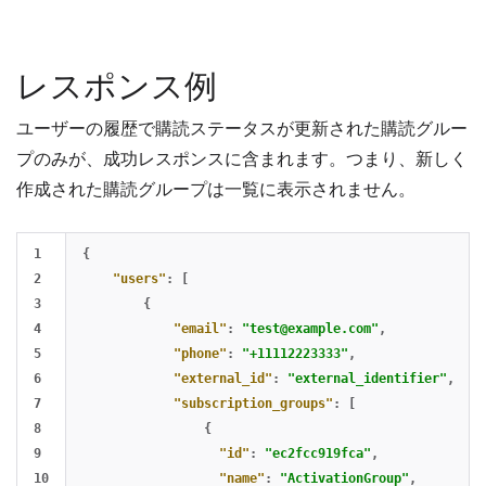
レスポンス例
ユーザーの履歴で購読ステータスが更新された購読グルー
プのみが、成功レスポンスに含まれます。つまり、新しく
作成された購読グループは一覧に表示されません。
1

{
2

"users"
:
[
3

{
4

"email"
:
"
test@example.com
"
,
5

"phone"
:
"+11112223333"
,
6

"external_id"
:
"external_identifier"
,
7

"subscription_groups"
:
[
8

{
9

"id"
:
"ec2fcc919fca"
,
10

"name"
:
"ActivationGroup"
,