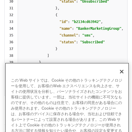
30

"status"
:
"Unsubscribed"
31

},
32

{
33

"id"
:
"b2134cd63942"
,
34

"name"
:
"BankerMarketingGroup"
,
35

"channel"
:
"sms"
,
36

"status"
:
"Subscribed"
37

}
38

]
39

}
40

],
41

"total_count"
:
1
,
この Web サイトでは、Cookie その他のトラッキングテクノロジ
42

"message"
:
"success"
ーを使用して、お客様のWeb エクスペリエンスを向上させ、サ
}
イトの使用状況を分析し、パーソナライズされたコンテンツをお
客様に提供しています。一部は、当社サイトの機能に不可欠なも
のですが、その他のものは任意で、お客様の同意がある場合にの
み使用されます。Cookie その他のトラッキングテクノロジー
は、お客様のデバイスに保存される場合や、当社および信頼でき
るパートナーによって設置される場合があります。この Web サ
イト上で Cookie その他のトラッキングテクノロジーが使用され
る方法に関する情報を知りたい場合や、お客様の設定を変更する
サブスクリプション
GET: ユーザーの購読