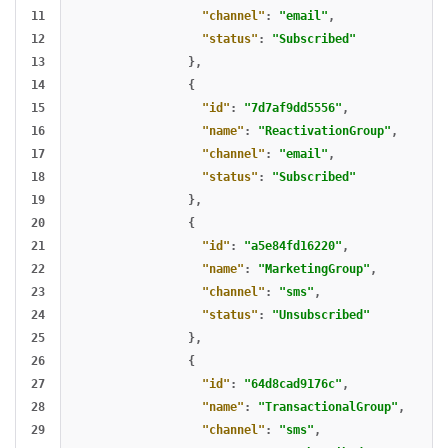
11

"channel"
:
"email"
,
12

"status"
:
"Subscribed"
13

},
14

{
15

"id"
:
"7d7af9dd5556"
,
16

"name"
:
"ReactivationGroup"
,
17

"channel"
:
"email"
,
18

"status"
:
"Subscribed"
19

},
20

{
21

"id"
:
"a5e84fd16220"
,
22

"name"
:
"MarketingGroup"
,
23

"channel"
:
"sms"
,
24

"status"
:
"Unsubscribed"
25

},
26

{
27

"id"
:
"64d8cad9176c"
,
28

"name"
:
"TransactionalGroup"
,
29

"channel"
:
"sms"
,