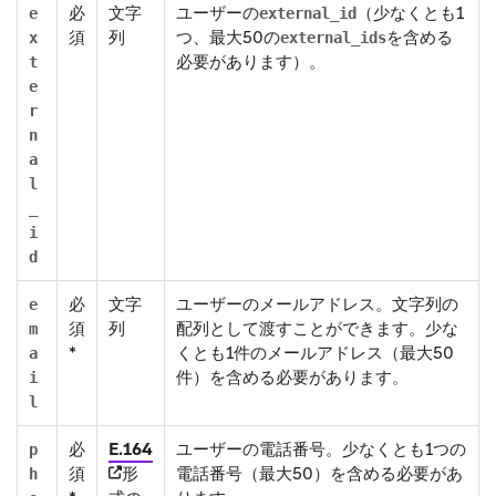
必
文字
ユーザーの
（少なくとも1
e
external_id
須
列
つ、最大50の
を含める
x
external_ids
必要があります）。
t
e
r
n
a
l
_
i
d
必
文字
ユーザーのメールアドレス。文字列の
e
須
列
配列として渡すことができます。少な
m
*
くとも1件のメールアドレス（最大50
a
件）を含める必要があります。
i
l
(opens in new tab)
必
E.164
ユーザーの電話番号。少なくとも1つの
p
須
形
電話番号（最大50）を含める必要があ
h