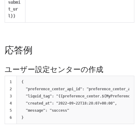
submi
t_ur
l}}
応答例
ユーザー設定センターの作成
1

{

2

  "preference_center_api_id": "preference_center_api_i
3

  "liquid_tag": "{{preference_center.${MyPreferenceCen
4

  "created_at": "2022-09-22T18:28:07+00:00",

5

  "message": "success"
