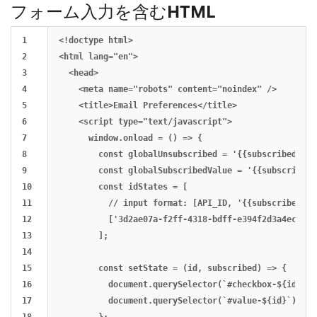
フォーム入力を含むHTML
1

<!doctype html>

2

<html lang="en">

3

  <head>

4

    <meta name="robots" content="noindex" />

5

    <title>Email Preferences</title>

6

    <script type="text/javascript">

7

      window.onload = () => {

8

        const globalUnsubscribed = '{{subscribed_sta
9

        const globalSubscribedValue = '{{subscribed_
10

        const idStates = [

11

          // input format: [API_ID, '{{subscribed_st
12

          ['3d2ae07a-f2ff-4318-bdff-e394f2d3a4ec', '
13

        ];

14

15

        const setState = (id, subscribed) => {

16

          document.querySelector(`#checkbox-${id}`).
17

          document.querySelector(`#value-${id}`).val
18

        };
