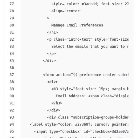
77

            style="color: #3accdd; font-size: 27px; 
78

            align="center"

79

          >

80

            Manage Email Preferences

81

          </h1>

82

          <p class="intro-text" style="font-size: 14
83

            Select the emails that you want to receiv
84

          </p>

85

        </div>

86

87

        <form action="{{ preference_center_submit_ur
88

          <div>

89

            <h3 style="font-size: 15px; margin-botto
90

              Email Address: <span class="displayed-
91

            </h3>

92

          </div>

93

          <div class="subscription-groups-holder" st
94

  <label style="color: #27368f; cursor: pointer; fon
95

    <input type="checkbox" id="checkbox-3d2ae07a-f2f