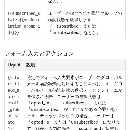
など）。
ユーザーの指定された購読グループの
{{subscribed_s
購読状態を取得します
tate.${<subscr
（「subscribed」または
iption_group_i
「unsubscribed」など）。
d>}}}
フォーム入力とアクション
Liquid
説明
特定のフォーム入力要素がユーザーのグローバル
{% fo
メール購読状態に対応することを示します。グロ
rm_fi
ーバルメール購読状態の選択データでフォームが
eld_n
送信される際、ユーザーの選択状態は
ame :
「opted_in」、「subscribed」、または
email
「unsubscribed」のいずれかである必要があり
_glob
ます。チェックボックスの場合、ユーザーは
al_st
「opted_in」または「unsubscribed」になりま
ate
す。非表示入力の場合、「subscribed」状態も
%}