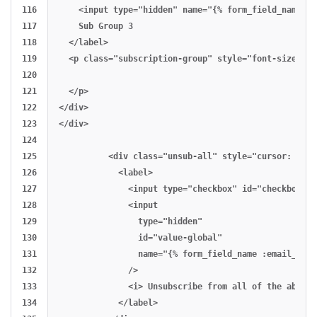
116

    <input type="hidden" name="{% form_field_name :s
117

    Sub Group 3

118

  </label>

119

  <p class="subscription-group" style="font-size: 13
120

121

  </p>

122

</div>

123

</div>

124

125

          <div class="unsub-all" style="cursor: poin
126

            <label>

127

              <input type="checkbox" id="checkbox-glo
128

              <input

129

                type="hidden"

130

                id="value-global"

131

                name="{% form_field_name :email_glob
132

              />

133

              <i> Unsubscribe from all of the above 
134

            </label>
