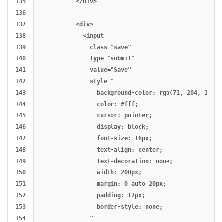
135

          </div>

136

137

          <div>

138

            <input

139

              class="save"

140

              type="submit"

141

              value="Save"

142

              style="

143

                background-color: rgb(71, 204, 163);

144

                color: #fff;

145

                cursor: pointer;

146

                display: block;

147

                font-size: 16px;

148

                text-align: center;

149

                text-decoration: none;

150

                width: 200px;

151

                margin: 0 auto 20px;

152

                padding: 12px;

153

                border-style: none;

154

              "
