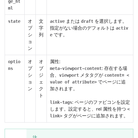
ge_ht
ml
オ
文
または
を選択します。
state
active
draft
プ
字
指定がない場合のデフォルトは
activ
シ
列
です。
e
ョ
ン
オ
オ
属性:
optio
プ
ブ
: 存在する場
ns
meta-viewport-content
シ
ジ
合、
メタタグが
viewport
content= <
ョ
ェ
でページに追
value of attribute>
ン
ク
加されます。
ト
: ページのファビコンを設定
link-tags
します。設定すると、rel 属性を持つ
<
タグがページに追加されます。
link>
注