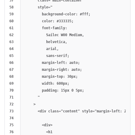
57

      class="main-container"

58

      style="

59

        background-color: #fff;

60

        color: #333335;

61

        font-family:

62

          Sailec W00 Medium,

63

          helvetica,

64

          arial,

65

          sans-serif;

66

        margin-left: auto;

67

        margin-right: auto;

68

        margin-top: 30px;

69

        width: 600px;

70

        padding: 15px 0 5px;

71

      "

72

    >

73

      <div class="content" style="margin-left: 20px;
74

75

        <div>

76

          <h1
