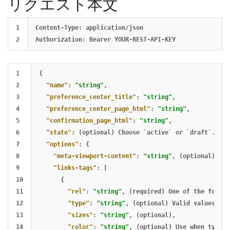
リクエスト本文
1

Content-Type: application/json

1

{
2

"name"
:
"string"
,
3

"preference_center_title"
:
"string"
,
4

"preference_center_page_html"
:
"string"
,
5

"confirmation_page_html"
:
"string"
,
6

"state"
:
(optional)
Choose
`active`
or
`draft`.
Def
7

"options"
:
{
8

"meta-viewport-content"
:
"string"
,
(optional)
Onl
9

"links-tags"
:
[
10

{
11

"rel"
:
"string"
,
(required)
One
of
the
follow
12

"type"
:
"string"
,
(optional)
Valid
values
inc
13

"sizes"
:
"string"
,
(optional)
,
14

"color"
:
"string"
,
(optional)
Use
when
type=
"