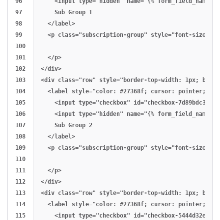
96

    <input type="hidden" name="{% form_field_name :s
97

    Sub Group 1

98

  </label>

99

  <p class="subscription-group" style="font-size: 13
100

101

  </p>

102

</div>

103

<div class="row" style="border-top-width: 1px; borde
104

  <label style="color: #27368f; cursor: pointer; fon
105

    <input type="checkbox" id="checkbox-7d89bdc3-4aa
106

    <input type="hidden" name="{% form_field_name :s
107

    Sub Group 2

108

  </label>

109

  <p class="subscription-group" style="font-size: 13
110

111

  </p>

112

</div>

113

<div class="row" style="border-top-width: 1px; borde
114

  <label style="color: #27368f; cursor: pointer; fon
115

    <input type="checkbox" id="checkbox-5444d32e-281