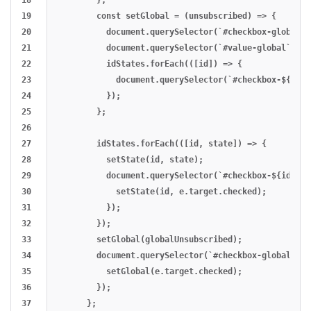
19

        const setGlobal = (unsubscribed) => {

20

          document.querySelector(`#checkbox-global`)
21

          document.querySelector(`#value-global`).va
22

          idStates.forEach(([id]) => {

23

            document.querySelector(`#checkbox-${id}`
24

          });

25

        };

26

27

        idStates.forEach(([id, state]) => {

28

          setState(id, state);

29

          document.querySelector(`#checkbox-${id}`).
30

            setState(id, e.target.checked);

31

          });

32

        });

33

        setGlobal(globalUnsubscribed);

34

        document.querySelector(`#checkbox-global`).o
35

          setGlobal(e.target.checked);

36

        });

37

      };
