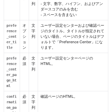
列
- 文字、数字、ハイフン、およびアン
ダースコアのみを含む
- スペースを含まない
オ
文
ユーザー設定センターおよび確認ペー
prefe
プ
字
ジのタイトル。タイトルが指定されて
rence
シ
列
いない場合、ページのタイトルはデフ
_cent
ョ
ォルトで「Preference Center」にな
er_ti
ン
ります。
tle
必
文
ユーザー設定センターページの
prefe
須
字
HTML。
rence
列
_cent
er_pa
ge_ht
ml
必
文
確認ページのHTML。
confi
須
字
rmati
列
on_pa