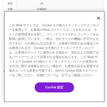
155

            />

156

          </div>

157

        </form>

158

      </div>

この Web サイトでは、Cookie その他のトラッキングテクノロジ
159

    </div>

ーを使用して、お客様のWeb エクスペリエンスを向上させ、サ
160

  </body>

イトの使用状況を分析し、パーソナライズされたコンテンツをお
客様に提供しています。一部は、当社サイトの機能に不可欠なも
のですが、その他のものは任意で、お客様の同意がある場合にの
み使用されます。Cookie その他のトラッキングテクノロジー
は、お客様のデバイスに保存される場合や、当社および信頼でき
るパートナーによって設置される場合があります。この Web サ
イト上で Cookie その他のトラッキングテクノロジーが使用され
る方法に関する情報を知りたい場合や、お客様の設定を変更する
GET: ユーザー設定セ
PUT:ユーザー設定セ
場合 (いつでも変更が可能です)、当社の Cookie 同意マネージャ
前へ
次へ
ンターの詳細を表示する
ンターを更新
ーをご覧ください。詳細については、以下もご確認ください:
Cookie 設定
© Braze. All Rights Reserved
Privacy Policy
Cookie 優先設定