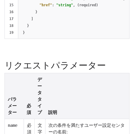
15

"href"
:
"string"
,
(required)
16

}
17

]
18

}
}
リクエストパラメーター
デ
ー
タ
パラ
タ
メー
必
イ
ター
須
プ
説明
必
文
次の条件を満たすユーザー設定センタ
name
須
字
ーの名前: