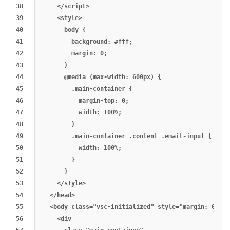
38

    </script>

39

    <style>

40

      body {

41

        background: #fff;

42

        margin: 0;

43

      }

44

      @media (max-width: 600px) {

45

        .main-container {

46

          margin-top: 0;

47

          width: 100%;

48

        }

49

        .main-container .content .email-input {

50

          width: 100%;

51

        }

52

      }

53

    </style>

54

  </head>

55

  <body class="vsc-initialized" style="margin: 0" bg
56

    <div
