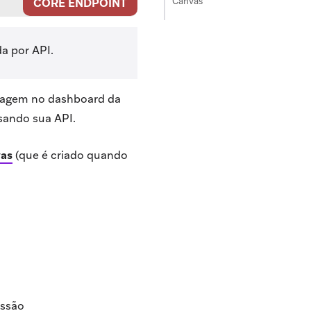
Canvas
CORE ENDPOINT
a por API.
sagem no dashboard da
ando sua API.
vas
(que é criado quando
issão