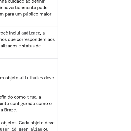
nha cuidado ao definir
ag inadvertidamente pode
em para um público maior
ocê inclui
, a
audience
rios que correspondem aos
nalizados e status de
um objeto
deve
attributes
definido como
, a
true
ento configurado como o
a Braze.
 objetos. Cada objeto deve
,
ou
user_id
user_alias