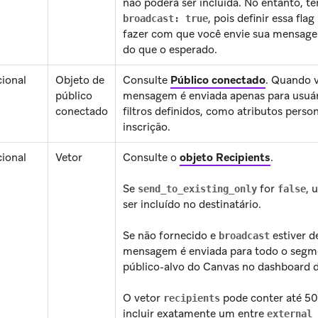
não poderá ser incluída. No entanto, te
, pois definir essa fl
broadcast: true
fazer com que você envie sua mensag
do que o esperado.
ional
Objeto de
Consulte
Público conectado
.
Quando v
público
mensagem é enviada apenas para usuá
conectado
filtros definidos, como atributos perso
inscrição.
ional
Vetor
Consulte o
objeto Recipients
.
Se
for
, 
send_to_existing_only
false
ser incluído no destinatário.
Se não fornecido e
estiver 
broadcast
mensagem é enviada para todo o segm
público-alvo do Canvas no dashboard d
O vetor
pode conter até 50
recipients
incluir exatamente um entre
external_