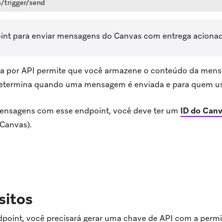
/trigger/send
int para enviar mensagens do Canvas com entrega acionad
da por API permite que você armazene o conteúdo da men
etermina quando uma mensagem é enviada e para quem us
mensagens com esse endpoint, você deve ter um
ID do Can
Canvas).
ens in new tab)
sitos
dpoint, você precisará gerar uma chave de API com a perm