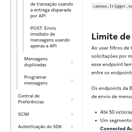
de transação usando
canvas.trigger.s
a entrega disparada
por API
POST: Envio
Limite de
imediato de
mensagens usando
apenas a API
Ao usar filtros d
solicitações por 
Mensagens
esse endpoint tem
duplicadas
entre os endpoi
Programar
mensagens
Os endpoints da 
Central de
de envio de mensa
Preferências
Até 50
extern
SCIM
Um segmento d
Autenticação do SDK
Connected Au