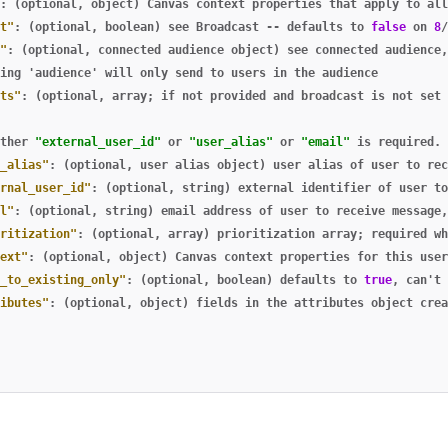
:
(optional
,
object)
Canvas
context
properties
that
apply
to
all
t"
:
(optional
,
boolean)
see
Broadcast
--
defaults
to
false
on
8
/
"
:
(optional
,
connected
audience
object)
see
connected
audience
,
ing
'audience'
will
only
send
to
users
in
the
audience
ts"
:
(optional
,
array;
if
not
provided
and
broadcast
is
not
set
ther
"external_user_id"
or
"user_alias"
or
"email"
is
required.
_alias"
:
(optional
,
user
alias
object)
user
alias
of
user
to
rec
rnal_user_id"
:
(optional
,
string)
external
identifier
of
user
to
l"
:
(optional
,
string)
email
address
of
user
to
receive
message
,
ritization"
:
(optional
,
array)
prioritization
array;
required
wh
ext"
:
(optional
,
object)
Canvas
context
properties
for
this
user
_to_existing_only"
:
(optional
,
boolean)
defaults
to
true
,
can't
ibutes"
:
(optional
,
object)
fields
in
the
attributes
object
crea