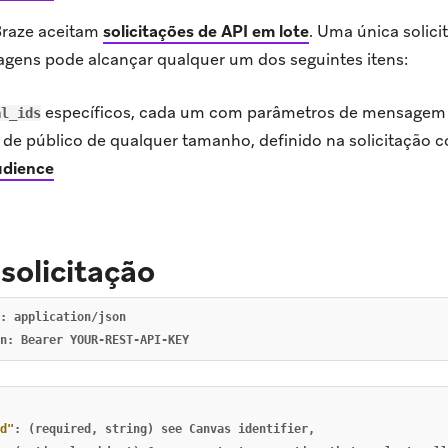
Braze aceitam
solicitações de API em lote
.
Uma única solici
gens pode alcançar qualquer um dos seguintes itens:
específicos, cada um com parâmetros de mensagem 
al_ids
e público de qualquer tamanho, definido na solicitação 
dience
solicitação
: application/json

d"
:
(required
,
string)
see
Canvas
identifier
,