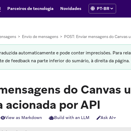
I
Parceiros de tecnologia
Novidades
ensagens
>
Envio de mensagens
>
POST: Enviar mensagens do Canvas u
traduzida automaticamente e pode conter imprecisões. Para rela
 de feedback na parte inferior do sumário, à direita da página.
 mensagens do Canvas 
a acionada por API
View as Markdown
Build with an LLM
Ask AI