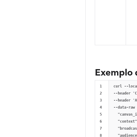
Exemplo d
1

curl --loca
2

--header 'C
3

--header 'A
4

--data-raw 
5

  "canvas_i
6

  "context"
7

  "broadcas
8

  "audience