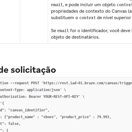
, e pode incluir um objeto
email
contex
propriedades de contexto do Canvas (a
substituem o
de nível superior
context
Se
for o identificador, você deve 
email
objeto de destinatários.
e solicitação
tion --request POST 'https://rest.iad-01.braze.com/canvas/trigge
ontent-Type: application/json' \

uthorization: Bearer YOUR-REST-API-KEY' \

'{

d": "canvas_identifier",

: {"product_name" : "shoes", "product_price" : 79.99},

t": false,

": {
