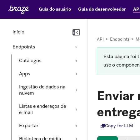
Guia do usuário
Guia do desenvolvedor
AP
Início
API
>
Endpoints
>
M
Endpoints
Esta página foi 
Catálogos
use o componente
Apps
Ingestão de dados na
Enviar
nuvem
Listas e endereços de
entreg
e-mail
Exportar
Copy for LLM
Biblioteca de mídia