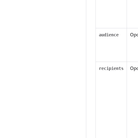
Opc
audience
Opc
recipients