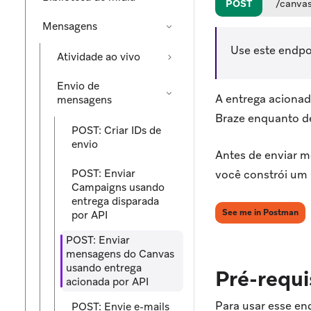
POST
/canvas
Mensagens
Use este endpo
Atividade ao vivo
Envio de
A entrega aciona
mensagens
Braze enquanto d
POST: Criar IDs de
envio
Antes de enviar 
POST: Enviar
você constrói um 
Campaigns usando
entrega disparada
(op
See me in Postman
por API
POST: Enviar
mensagens do Canvas
usando entrega
Pré-requi
acionada por API
Para usar esse en
POST: Envie e-mails