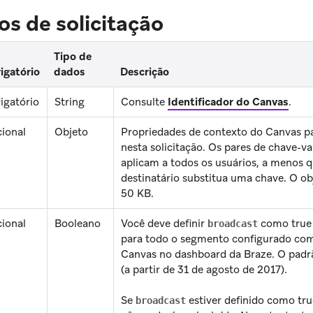
s de solicitação
Tipo de
igatório
dados
Descrição
igatório
String
Consulte
Identificador do Canvas
.
ional
Objeto
Propriedades de contexto do Canvas pa
nesta solicitação. Os pares de chave-va
aplicam a todos os usuários, a menos
destinatário substitua uma chave. O o
50 KB.
ional
Booleano
Você deve definir
como true
broadcast
para todo o segmento configurado com
Canvas no dashboard da Braze. O padrã
(a partir de 31 de agosto de 2017).
Se
estiver definido como tru
broadcast