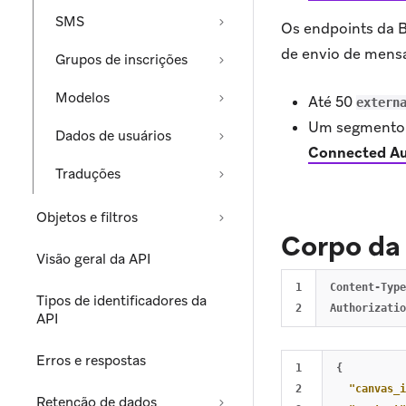
SMS
Os endpoints da 
de envio de mensa
Grupos de inscrições
Modelos
Até 50
extern
Um segmento d
Dados de usuários
Connected Au
Traduções
Objetos e filtros
Corpo da 
Visão geral da API
1

Content-Type
Tipos de identificadores da
API
Erros e respostas
1

{
2

"canvas_i
Retenção de dados