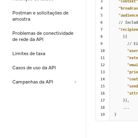
3

"context"
4

"broadcas
Postman e solicitações de
5

"audience
amostra
6

//
Includ
7

"recipien
Problemas de conectividade
8

[{
de rede da API
9

//
Ei
10

"user
Limites de taxa
11

"exte
12

"emai
Casos de uso da API
13

"prio
14

"cont
Campanhas da API
15

"send
16

"attr
17

}],
18

...
}