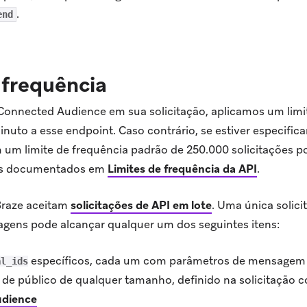
.
end
 frequência
e Connected Audience em sua solicitação, aplicamos um limi
minuto a esse endpoint. Caso contrário, se estiver especifi
 um limite de frequência padrão de 250.000 solicitações p
nts documentados em
Limites de frequência da API
.
Braze aceitam
solicitações de API em lote
.
Uma única solici
gens pode alcançar qualquer um dos seguintes itens:
específicos, cada um com parâmetros de mensagem 
al_ids
e público de qualquer tamanho, definido na solicitação 
dience