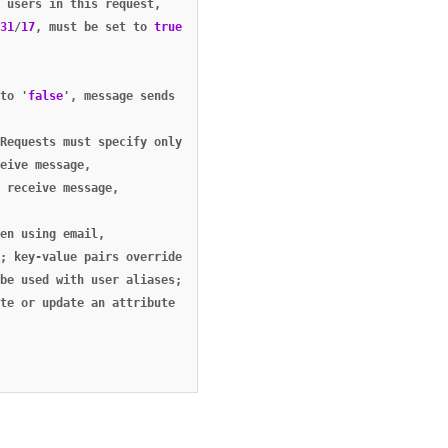
users
in
this
request
,
31
/
17
,
must
be
set
to
true
if
`recipients`
is
omitted
,
to
'
false
'
,
message
sends
to
the
entire
segment
targeted
by
the
Requests
must
specify
only
one.
eive
message
,
receive
message
,
en
using
email
,
;
key-value
pairs
override
any
keys
that
conflict
with
the
paren
be
used
with
user
aliases;
if
set
to
`
false
`
,
an
`attributes`
ob
te
or
update
an
attribute
of
that
name
with
the
given
value
on
t