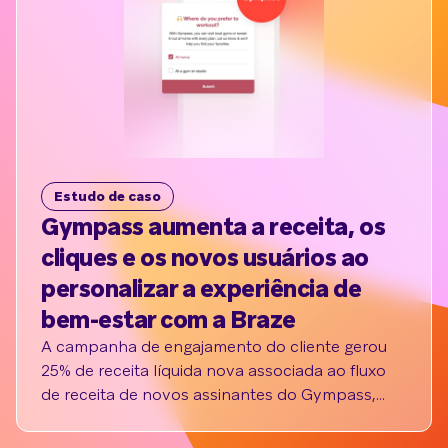
Estudo de caso
E
Gympass aumenta a receita, os
Co
cliques e os novos usuários ao
Ca
personalizar a experiência de
p
bem-estar com a Braze
co
a
A campanha de engajamento do cliente gerou
25% de receita líquida nova associada ao fluxo
r
de receita de novos assinantes do Gympass,
A 
alcançou taxas de cliques de até 70%, triplicou o
pr
volume de criação de contas e aumentou as