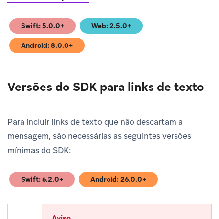
Swift: 5.0.0+
Web: 2.5.0+
(opens in new tab)
(opens in new tab)
Android: 8.0.0+
(opens in new tab)
Versões do SDK para links de texto
Para incluir links de texto que não descartam a
mensagem, são necessárias as seguintes versões
mínimas do SDK:
Swift: 6.2.0+
Android: 26.0.0+
(opens in new tab)
(opens in new tab)
Aviso