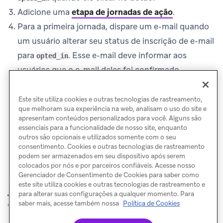
Adicione uma
etapa de jornadas de ação
.
Para a primeira jornada, dispare um e-mail quando
um usuário alterar seu status de inscrição de e-mail
para
. Esse e-mail deve informar aos
opted_in
usuários que o e-mail deles foi confirmado.
Configure a outra jornada para sair do Canvas
depois que a janela expirar.
Este site utiliza cookies e outras tecnologias de rastreamento,
que melhoram sua experiência na web, analisam o uso do site e
apresentam conteúdos personalizados para você. Alguns são
essenciais para a funcionalidade de nosso site, enquanto
outros são opcionais e utilizados somente com o seu
consentimento. Cookies e outras tecnologias de rastreamento
podem ser armazenados em seu dispositivo após serem
colocados por nós e por parceiros confiáveis. Acesse nosso
Gerenciador de Consentimento de Cookies para saber como
este site utiliza cookies e outras tecnologias de rastreamento e
Inscrição de
Cadastro de e-
para alterar suas configurações a qualquer momento. Para
ANTERIOR
PRÓXIMO
e-mail com imagem
mail com confirmação
saber mais, acesse também nossa
Política de Cookies