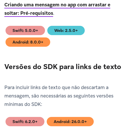
Criando uma mensagem no app com arrastar e
soltar: Pré-requisitos
.
Swift: 5.0.0+
Web: 2.5.0+
(opens in new tab)
(opens in new tab)
Android: 8.0.0+
(opens in new tab)
Versões do SDK para links de texto
Para incluir links de texto que não descartam a
mensagem, são necessárias as seguintes versões
mínimas do SDK:
Swift: 6.2.0+
Android: 26.0.0+
(opens in new tab)
(opens in new tab)