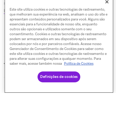
modelos de links, confira nossa página de
Este site utiliza cookies e outras tecnologias de rastreamento,
Perguntas frequentes sobre modelos
.
que melhoram sua experiência na web, analisam o uso do site e
apresentam conteúdos personalizados para você. Alguns são
essenciais para a funcionalidade de nosso site, enquanto
outros são opcionais e utilizados somente com o seu
consentimento. Cookies e outras tecnologias de rastreamento
podem ser armazenados em seu dispositivo após serem
colocados por nós e por parceiros confiáveis. Acesse nosso
Gerenciador de Consentimento de Cookies para saber como
este site utiliza cookies e outras tecnologias de rastreamento e
para alterar suas configurações a qualquer momento. Para
Alias de link
FAQ
saber mais, acesse também nossa
Política de Cookies
ANTERIOR
PRÓXIMO
Definições de cookies
© Braze. All Rights Reserved
Privacy Policy
Preferências de cookies