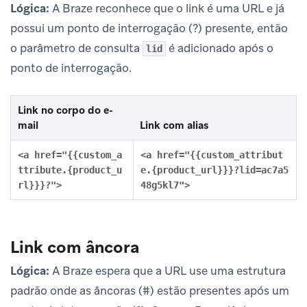
Lógica:
A Braze reconhece que o link é uma URL e já
possui um ponto de interrogação (?) presente, então
o parâmetro de consulta
é adicionado após o
lid
ponto de interrogação.
Link no corpo do e-
mail
Link com alias
<a href="{{custom_a
<a href="{{custom_attribut
ttribute.{product_u
e.{product_url}}}?lid=ac7a5
rl}}}?">
48g5kl7">
Link com âncora
Lógica:
A Braze espera que a URL use uma estrutura
padrão onde as âncoras (#) estão presentes após um