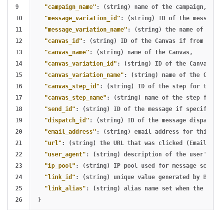
9

"campaign_name"
:
(string)
name
of
the
campaign
,
10

"message_variation_id"
:
(string)
ID
of
the
message
11

"message_variation_name"
:
(string)
the
name
of
the
12

"canvas_id"
:
(string)
ID
of
the
Canvas
if
from
a
Ca
13

"canvas_name"
:
(string)
name
of
the
Canvas
,
14

"canvas_variation_id"
:
(string)
ID
of
the
Canvas
va
15

"canvas_variation_name"
:
(string)
name
of
the
Canva
16

"canvas_step_id"
:
(string)
ID
of
the
step
for
this
17

"canvas_step_name"
:
(string)
name
of
the
step
for
t
18

"send_id"
:
(string)
ID
of
the
message
if
specified
19

"dispatch_id"
:
(string)
ID
of
the
message
dispatch
20

"email_address"
:
(string)
email
address
for
this
ev
21

"url"
:
(string)
the
URL
that
was
clicked
(Email
Cli
22

"user_agent"
:
(string)
description
of
the
user's
sy
23

"ip_pool"
:
(string)
IP
pool
used
for
message
sendin
24

"link_id"
:
(string)
unique
value
generated
by
Braze
25

"link_alias"
:
(string)
alias
name
set
when
the
mess
}