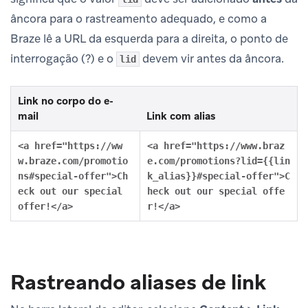
âncora para o rastreamento adequado, e como a
Braze lê a URL da esquerda para a direita, o ponto de
interrogação (?) e o
devem vir antes da âncora.
lid
Link no corpo do e-
mail
Link com alias
<a href="https://ww
<a href="https://www.braz
w.braze.com/promotio
e.com/promotions?lid={{lin
ns#special-offer">Ch
k_alias}}#special-offer">C
eck out our special
heck out our special offe
offer!</a>
r!</a>
Rastreando aliases de link