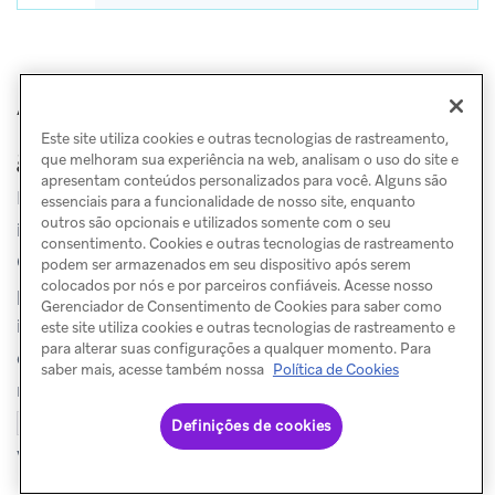
Alias de link para URLs
Este site utiliza cookies e outras tecnologias de rastreamento,
geradas por Liquid
que melhoram sua experiência na web, analisam o uso do site e
apresentam conteúdos personalizados para você. Alguns são
Para URLs geradas por Liquid (por exemplo,
essenciais para a funcionalidade de nosso site, enquanto
outros são opcionais e utilizados somente com o seu
instruções
no HTML, valores extraídos de um
assign
consentimento. Cookies e outras tecnologias de rastreamento
Content Block ou Liquid em um atributo
podem ser armazenados em seu dispositivo após serem
colocados por nós e por parceiros confiáveis. Acesse nosso
personalizado), a Braze precisa de um local claro para
Gerenciador de Consentimento de Cookies para saber como
inserir o parâmetro de consulta
. Na maioria dos
lid
este site utiliza cookies e outras tecnologias de rastreamento e
para alterar suas configurações a qualquer momento. Para
casos, quando o Liquid permanece na URL, a Braze
saber mais, acesse também nossa
Política de Cookies
não infere se deve iniciar uma nova query string com
ou unir a uma query existente com
, a menos que
?
&
Definições de cookies
você adicione esse delimitador.