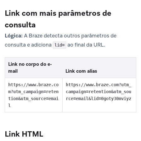
Link com mais parâmetros de
consulta
Lógica:
A Braze detecta outros parâmetros de
consulta e adiciona
ao final da URL.
lid=
Link no corpo do e-
mail
Link com alias
https://www.braze.co
https://www.braze.com?utm_
m?utm_campaign=reten
campaign=retention&utm_sou
tion&utm_source=emai
rce=email&lid=0goty30mviyz
l
Link HTML