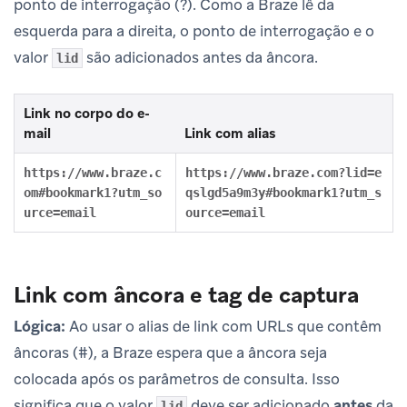
ponto de interrogação (?). Como a Braze lê da
esquerda para a direita, o ponto de interrogação e o
valor
são adicionados antes da âncora.
lid
Link no corpo do e-
mail
Link com alias
https://www.braze.c
https://www.braze.com?lid=e
om#bookmark1?utm_so
qslgd5a9m3y#bookmark1?utm_s
urce=email
ource=email
Link com âncora e tag de captura
Lógica:
Ao usar o alias de link com URLs que contêm
âncoras (#), a Braze espera que a âncora seja
colocada após os parâmetros de consulta. Isso
significa que o valor
deve ser adicionado
antes
da
lid