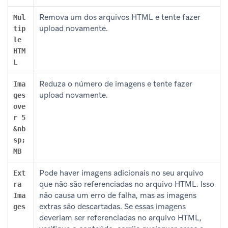
Remova um dos arquivos HTML e tente fazer
Mul
upload novamente.
tip
le
HTM
L
Reduza o número de imagens e tente fazer
Ima
upload novamente.
ges
ove
r 5
&nb
sp;
MB
Pode haver imagens adicionais no seu arquivo
Ext
que não são referenciadas no arquivo HTML. Isso
ra
não causa um erro de falha, mas as imagens
Ima
extras são descartadas. Se essas imagens
ges
deveriam ser referenciadas no arquivo HTML,