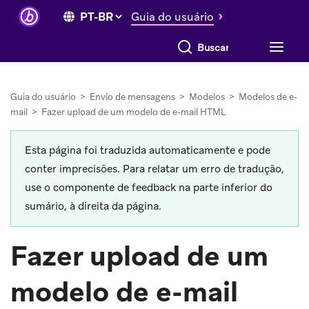
Guia do usuário
Buscar tudo
Guia do usuário
>
Envio de mensagens
>
Modelos
>
Modelos de e-
mail
>
Fazer upload de um modelo de e-mail HTML
Esta página foi traduzida automaticamente e pode
conter imprecisões. Para relatar um erro de tradução,
use o componente de feedback na parte inferior do
sumário, à direita da página.
Fazer upload de um
modelo de e-mail