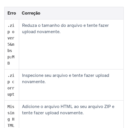
Erro
Correção
Reduza o tamanho do arquivo e tente fazer
.zi
upload novamente.
p o
ver
5&n
bs
p;M
B
Inspecione seu arquivo e tente fazer upload
.zi
novamente.
p c
orr
upt
Adicione o arquivo HTML ao seu arquivo ZIP e
Mis
tente fazer upload novamente.
sin
g H
TML